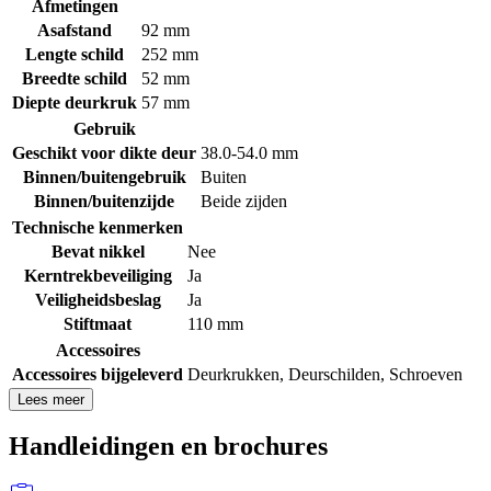
Afmetingen
Asafstand
92 mm
Lengte schild
252 mm
Breedte schild
52 mm
Diepte deurkruk
57 mm
Gebruik
Geschikt voor dikte deur
38.0-54.0 mm
Binnen/buitengebruik
Buiten
Binnen/buitenzijde
Beide zijden
Technische kenmerken
Bevat nikkel
Nee
Kerntrekbeveiliging
Ja
Veiligheidsbeslag
Ja
Stiftmaat
110 mm
Accessoires
Accessoires bijgeleverd
Deurkrukken
,
Deurschilden
,
Schroeven
Lees meer
Handleidingen en brochures