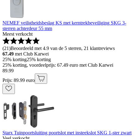
NEMEF veiligheidsbeslag KS met kerntrekbeveiliging SKG 3-
sterren achterdeur 55 mm
Meest verkocht
(
21
)
Beoordeeld met 4.9 van de 5 sterren, 21 klantreviews
67.49
met Club Karwei
25% korting
25% korting
25% korting, voordeelprijs: 67.49 euro met Club Karwei
89
.
99
Prijs: 89.99 euro
Starx Tuinpoortsluiting poortslot met insteekslot SKG 1-ster zwart
Veel verkocht