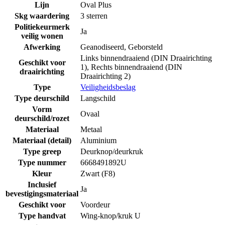
Lijn
Oval Plus
Skg waardering
3 sterren
Politiekeurmerk
Ja
veilig wonen
Afwerking
Geanodiseerd
,
Geborsteld
Links binnendraaiend (DIN Draairichting
Geschikt voor
1)
,
Rechts binnendraaiend (DIN
draairichting
Draairichting 2)
Type
Veiligheidsbeslag
Type deurschild
Langschild
Vorm
Ovaal
deurschild/rozet
Materiaal
Metaal
Materiaal (detail)
Aluminium
Type greep
Deurknop/deurkruk
Type nummer
6668491892U
Kleur
Zwart (F8)
Inclusief
Ja
bevestigingsmateriaal
Geschikt voor
Voordeur
Type handvat
Wing-knop/kruk U