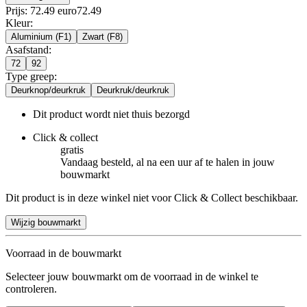
Prijs: 72.49 euro
72
.
49
Kleur
:
Aluminium (F1)
Zwart (F8)
Asafstand
:
72
92
Type greep
:
Deurknop/deurkruk
Deurkruk/deurkruk
Dit product wordt niet thuis bezorgd
Click & collect
gratis
Vandaag besteld, al na een uur af te halen in jouw
bouwmarkt
Dit product is in deze winkel niet voor Click & Collect beschikbaar.
Wijzig bouwmarkt
Voorraad in de bouwmarkt
Selecteer jouw bouwmarkt om de voorraad in de winkel te
controleren.