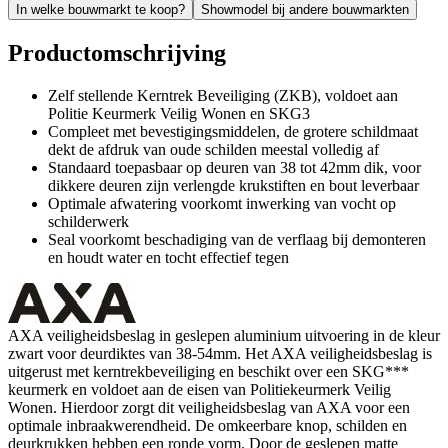
In welke bouwmarkt te koop?
Showmodel bij andere bouwmarkten
Productomschrijving
Zelf stellende Kerntrek Beveiliging (ZKB), voldoet aan
Politie Keurmerk Veilig Wonen en SKG3
Compleet met bevestigingsmiddelen, de grotere schildmaat
dekt de afdruk van oude schilden meestal volledig af
Standaard toepasbaar op deuren van 38 tot 42mm dik, voor
dikkere deuren zijn verlengde krukstiften en bout leverbaar
Optimale afwatering voorkomt inwerking van vocht op
schilderwerk
Seal voorkomt beschadiging van de verflaag bij demonteren
en houdt water en tocht effectief tegen
AXA veiligheidsbeslag in geslepen aluminium uitvoering in de kleur
zwart voor deurdiktes van 38-54mm. Het AXA veiligheidsbeslag is
uitgerust met kerntrekbeveiliging en beschikt over een SKG***
keurmerk en voldoet aan de eisen van Politiekeurmerk Veilig
Wonen. Hierdoor zorgt dit veiligheidsbeslag van AXA voor een
optimale inbraakwerendheid. De omkeerbare knop, schilden en
deurkrukken hebben een ronde vorm. Door de geslepen matte