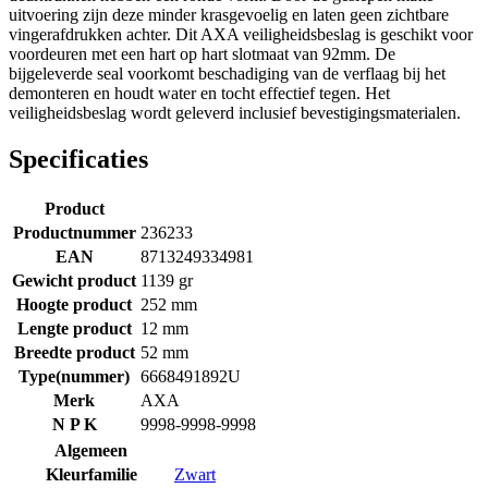
uitvoering zijn deze minder krasgevoelig en laten geen zichtbare
vingerafdrukken achter. Dit AXA veiligheidsbeslag is geschikt voor
voordeuren met een hart op hart slotmaat van 92mm. De
bijgeleverde seal voorkomt beschadiging van de verflaag bij het
demonteren en houdt water en tocht effectief tegen. Het
veiligheidsbeslag wordt geleverd inclusief bevestigingsmaterialen.
Specificaties
Product
Productnummer
236233
EAN
8713249334981
Gewicht product
1139 gr
Hoogte product
252 mm
Lengte product
12 mm
Breedte product
52 mm
Type(nummer)
6668491892U
Merk
AXA
N P K
9998-9998-9998
Algemeen
Kleurfamilie
Zwart