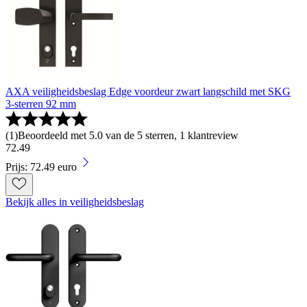
AXA veiligheidsbeslag Edge voordeur zwart langschild met SKG
3-sterren 92 mm
(
1
)
Beoordeeld met 5.0 van de 5 sterren, 1 klantreview
72
.
49
Prijs: 72.49 euro
Bekijk alles in veiligheidsbeslag