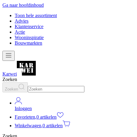
Ga naar hoofdinhoud
Toon hele assortiment
Advies
Klantenservice
Actie
Wooninspiratie
Bouwmarkten
Karwei
Zoeken
Zoeken
Inloggen
Favorieten
,
0 artikelen
Winkelwagen
,
0 artikelen
Zoeken