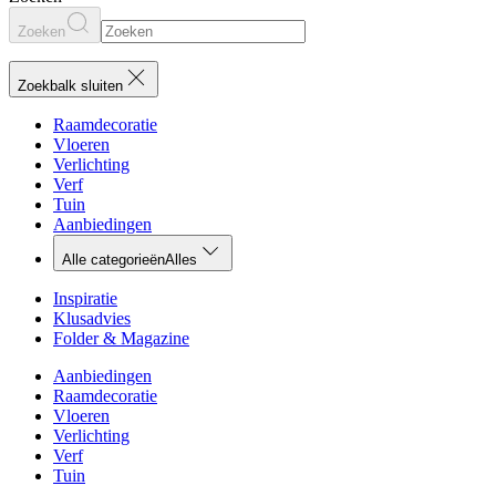
Zoeken
Zoekbalk sluiten
Raamdecoratie
Vloeren
Verlichting
Verf
Tuin
Aanbiedingen
Alle categorieën
Alles
Inspiratie
Klusadvies
Folder & Magazine
Aanbiedingen
Raamdecoratie
Vloeren
Verlichting
Verf
Tuin