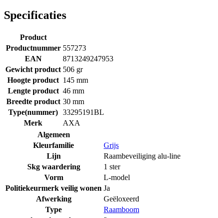
Specificaties
Product
Productnummer
557273
EAN
8713249247953
Gewicht product
506 gr
Hoogte product
145 mm
Lengte product
46 mm
Breedte product
30 mm
Type(nummer)
33295191BL
Merk
AXA
Algemeen
Kleurfamilie
Grijs
Lijn
Raambeveiliging alu-line
Skg waardering
1 ster
Vorm
L-model
Politiekeurmerk veilig wonen
Ja
Afwerking
Geëloxeerd
Type
Raamboom