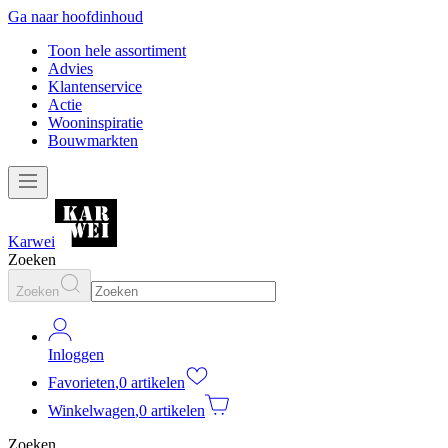
Ga naar hoofdinhoud
Toon hele assortiment
Advies
Klantenservice
Actie
Wooninspiratie
Bouwmarkten
Karwei
Zoeken
Zoeken
Inloggen
Favorieten
,
0 artikelen
Winkelwagen
,
0 artikelen
Zoeken