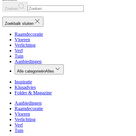
Zoeken
Zoekbalk sluiten
Raamdecoratie
Vloeren
Verlichting
Verf
Tuin
Aanbiedingen
Alle categorieën
Alles
Inspiratie
Klusadvies
Folder & Magazine
Aanbiedingen
Raamdecoratie
Vloeren
Verlichting
Verf
Tuin