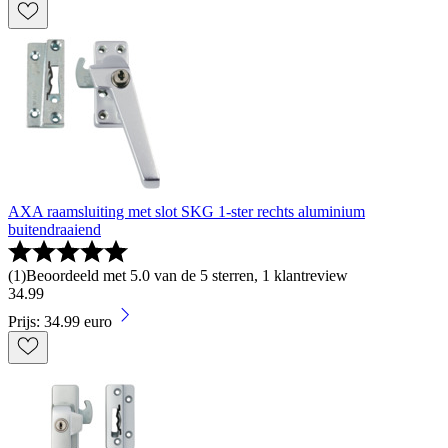
AXA raamsluiting met slot SKG 1-ster rechts aluminium
buitendraaiend
(
1
)
Beoordeeld met 5.0 van de 5 sterren, 1 klantreview
34
.
99
Prijs: 34.99 euro