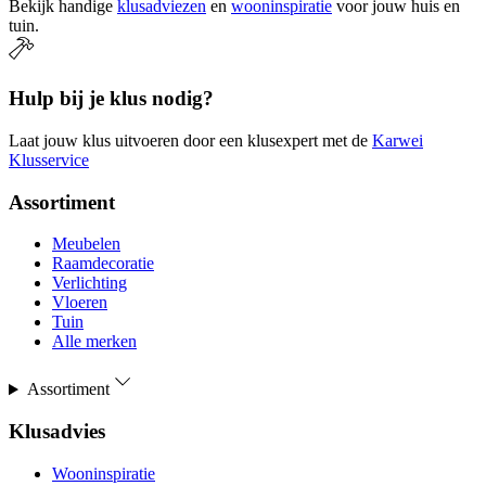
Bekijk handige
klusadviezen
en
wooninspiratie
voor jouw huis en
tuin.
Hulp bij je klus nodig?
Laat jouw klus uitvoeren door een klusexpert met de
Karwei
Klusservice
Assortiment
Meubelen
Raamdecoratie
Verlichting
Vloeren
Tuin
Alle merken
Assortiment
Klusadvies
Wooninspiratie