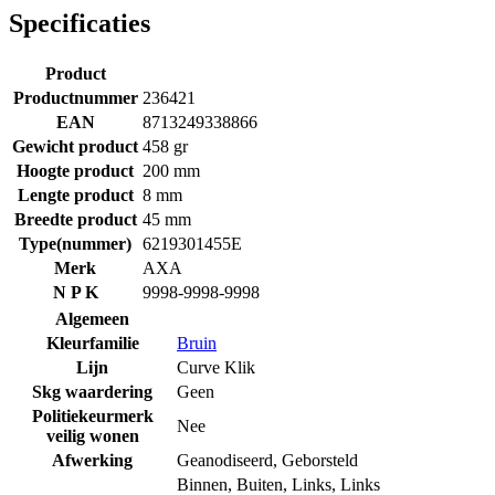
Specificaties
Product
Productnummer
236421
EAN
8713249338866
Gewicht product
458 gr
Hoogte product
200 mm
Lengte product
8 mm
Breedte product
45 mm
Type(nummer)
6219301455E
Merk
AXA
N P K
9998-9998-9998
Algemeen
Kleurfamilie
Bruin
Lijn
Curve Klik
Skg waardering
Geen
Politiekeurmerk
Nee
veilig wonen
Afwerking
Geanodiseerd
,
Geborsteld
Binnen
,
Buiten
,
Links
,
Links