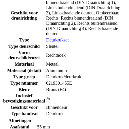
binnendraaiend (DIN Draairichting 1)
,
Links buitendraaiend (DIN Draairichting
Geschikt voor
3)
,
Linksdraaiende deuren
,
Omkeerbaar
,
draairichting
Rechts
,
Rechts binnendraaiend (DIN
Draairichting 2)
,
Rechts buitendraaiend
(DIN Draairichting 4)
,
Rechtsdraaiende
deuren
Type
Deurkrukset
Type deurschild
Sleutel
Vorm
Rechthoek
deurschild/rozet
Materiaal
Metaal
Materiaal (detail)
Aluminium
Type greep
Deurkruk/deurkruk
Type nummer
6219301455E
Kleur
Brons (F4)
Inclusief
Ja
bevestigingsmateriaal
Geschikt voor
Binnendeur
Type handvat
Deurkruk
Afmetingen
Asafstand
55 mm