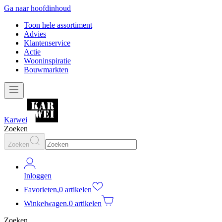
Ga naar hoofdinhoud
Toon hele assortiment
Advies
Klantenservice
Actie
Wooninspiratie
Bouwmarkten
Karwei
Zoeken
Zoeken
Inloggen
Favorieten
,
0 artikelen
Winkelwagen
,
0 artikelen
Zoeken