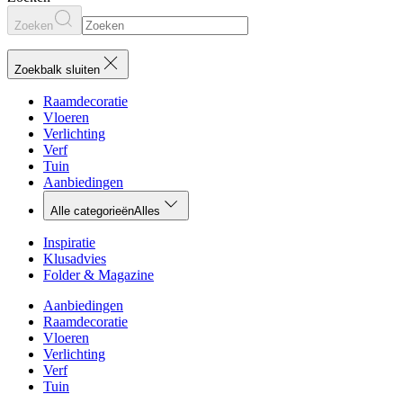
Zoeken
Zoekbalk sluiten
Raamdecoratie
Vloeren
Verlichting
Verf
Tuin
Aanbiedingen
Alle categorieën
Alles
Inspiratie
Klusadvies
Folder & Magazine
Aanbiedingen
Raamdecoratie
Vloeren
Verlichting
Verf
Tuin