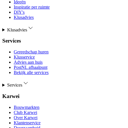
Ideeën
Inspiratie per ruimte
DIY's
Klusadvies
Klusadvies
Services
Gereedschap huren
Klusservice
Advies aan huis
PostNL afhaalpunt
Bekijk alle services
Services
Karwei
Bouwmarkten
Club Karwei
Over Karwei
Klantenservice
Duurzaamheid