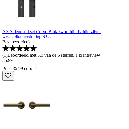
AXA deurkrukset Curve Blok zwart blindschild zilver
wc-/badkamersluiting 63/8
Best beoordeeld
(
1
)
Beoordeeld met 5.0 van de 5 sterren, 1 klantreview
35
.
99
Prijs: 35.99 euro