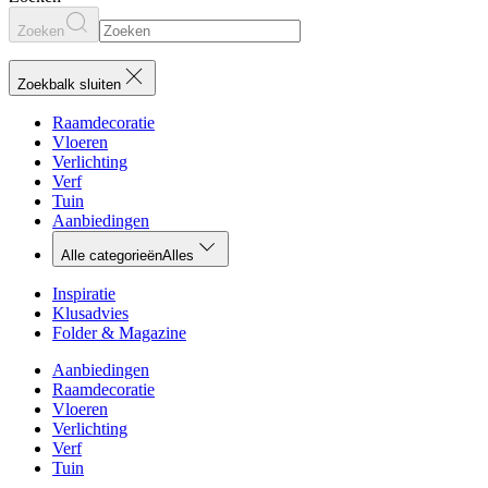
Zoeken
Zoekbalk sluiten
Raamdecoratie
Vloeren
Verlichting
Verf
Tuin
Aanbiedingen
Alle categorieën
Alles
Inspiratie
Klusadvies
Folder & Magazine
Aanbiedingen
Raamdecoratie
Vloeren
Verlichting
Verf
Tuin