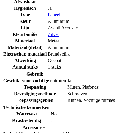
Afwasbaar
Ja
Hygiënisch
Ja
Type
Paneel
Kleur
Aluminium
Lijn
Avanti Acoustic
Kleurfamilie
Zilver
Materiaal
Metaal
Materiaal (detail)
Aluminium
Eigenschap materiaal
Brandveilig
Afwerking
Gecoat
Aantal stuks
1 stuks
Gebruik
Geschikt voor vochtige ruimten
Ja
Toepassing
Muren
,
Plafonds
Bevestigingsmethode
Schroeven
Toepassingsgebied
Binnen
,
Vochtige ruimtes
Technische kenmerken
Watervast
Nee
Krasbestendig
Ja
Accessoires