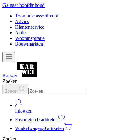
Ga naar hoofdinhoud
Toon hele assortiment
Advies
Klantenservice
Actie
Wooninspiratie
Bouwmarkten
Karwei
Zoeken
Zoeken
Inloggen
Favorieten
,
0 artikelen
Winkelwagen
,
0 artikelen
Zoeken