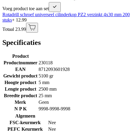
Voeg product toe aan set
Rotadrill schroef universeel cilinderkop PZ2 verzinkt 4x30 mm 200
stuks
+ 12.99
Totaal 23.99
Specificaties
Product
Productnummer
230118
EAN
8712093601928
Gewicht product
5100 gr
Hoogte product
5 mm
Lengte product
2500 mm
Breedte product
25 mm
Merk
Geen
N P K
9998-9998-9998
Algemeen
FSC-keurmerk
Nee
PEFC Keurmerk
Nee