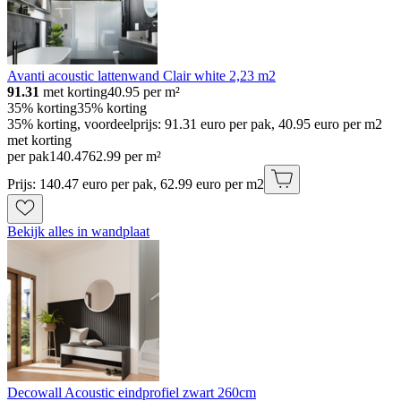
Avanti acoustic lattenwand Clair white 2,23 m2
91.31
met korting
40.95
per m²
35% korting
35% korting
35% korting, voordeelprijs: 91.31 euro per pak, 40.95 euro per m2
met korting
per pak
140
.
47
62.99 per m²
Prijs: 140.47 euro per pak, 62.99 euro per m2
Bekijk alles in wandplaat
Decowall Acoustic eindprofiel zwart 260cm