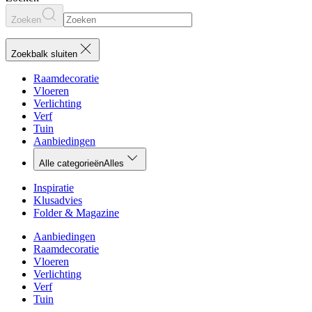
Zoeken
Zoekbalk sluiten
Raamdecoratie
Vloeren
Verlichting
Verf
Tuin
Aanbiedingen
Alle categorieën
Alles
Inspiratie
Klusadvies
Folder & Magazine
Aanbiedingen
Raamdecoratie
Vloeren
Verlichting
Verf
Tuin