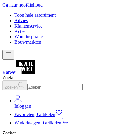
Ga naar hoofdinhoud
Toon hele assortiment
Advies
Klantenservice
Actie
Wooninspiratie
Bouwmarkten
Karwei
Zoeken
Zoeken
Inloggen
Favorieten
,
0 artikelen
Winkelwagen
,
0 artikelen
Zoeken