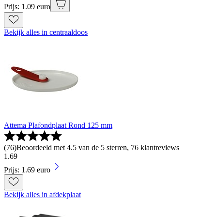
Prijs: 1.09 euro
Bekijk alles in centraaldoos
Attema Plafondplaat Rond 125 mm
(
76
)
Beoordeeld met 4.5 van de 5 sterren, 76 klantreviews
1
.
69
Prijs: 1.69 euro
Bekijk alles in afdekplaat