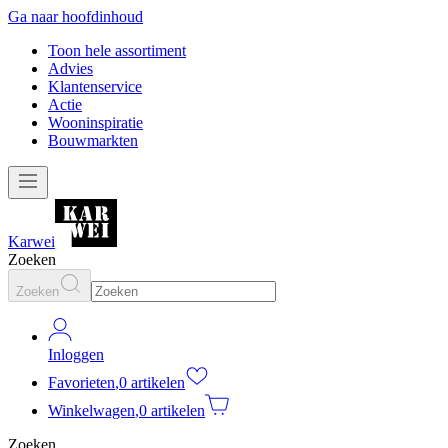
Ga naar hoofdinhoud
Toon hele assortiment
Advies
Klantenservice
Actie
Wooninspiratie
Bouwmarkten
Karwei
Zoeken
Zoeken
Inloggen
Favorieten
,
0 artikelen
Winkelwagen
,
0 artikelen
Zoeken