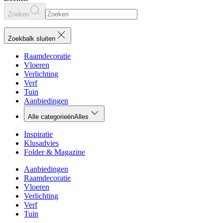
Zoeken
Zoekbalk sluiten
Raamdecoratie
Vloeren
Verlichting
Verf
Tuin
Aanbiedingen
Alle categorieën
Alles
Inspiratie
Klusadvies
Folder & Magazine
Aanbiedingen
Raamdecoratie
Vloeren
Verlichting
Verf
Tuin