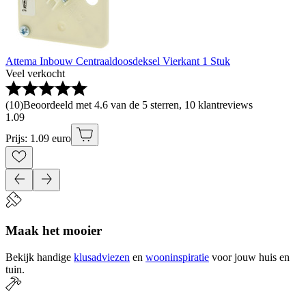
Attema Inbouw Centraaldoosdeksel Vierkant 1 Stuk
Veel verkocht
(
10
)
Beoordeeld met 4.6 van de 5 sterren, 10 klantreviews
1
.
09
Prijs: 1.09 euro
Maak het mooier
Bekijk handige
klusadviezen
en
wooninspiratie
voor jouw huis en
tuin.