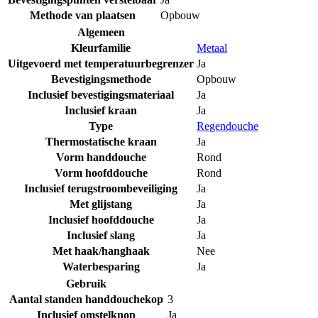
Methode van plaatsen
Opbouw
Algemeen
Kleurfamilie
Metaal
Uitgevoerd met temperatuurbegrenzer
Ja
Bevestigingsmethode
Opbouw
Inclusief bevestigingsmateriaal
Ja
Inclusief kraan
Ja
Type
Regendouche
Thermostatische kraan
Ja
Vorm handdouche
Rond
Vorm hoofddouche
Rond
Inclusief terugstroombeveiliging
Ja
Met glijstang
Ja
Inclusief hoofddouche
Ja
Inclusief slang
Ja
Met haak/hanghaak
Nee
Waterbesparing
Ja
Gebruik
Aantal standen handdouchekop
3
Inclusief omstelknop
Ja