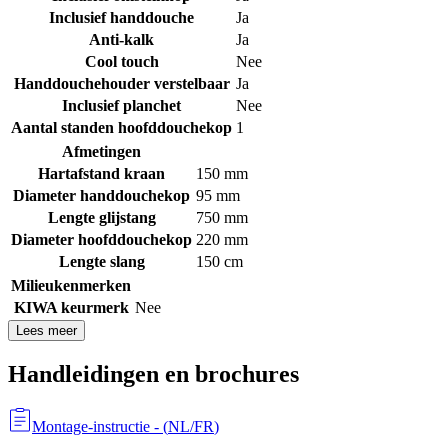
Inclusief handdouche
Ja
Anti-kalk
Ja
Cool touch
Nee
Handdouchehouder verstelbaar
Ja
Inclusief planchet
Nee
Aantal standen hoofddouchekop
1
Afmetingen
Hartafstand kraan
150 mm
Diameter handdouchekop
95 mm
Lengte glijstang
750 mm
Diameter hoofddouchekop
220 mm
Lengte slang
150 cm
Milieukenmerken
KIWA keurmerk
Nee
Lees meer
Handleidingen en brochures
Montage-instructie
- (
NL/FR
)