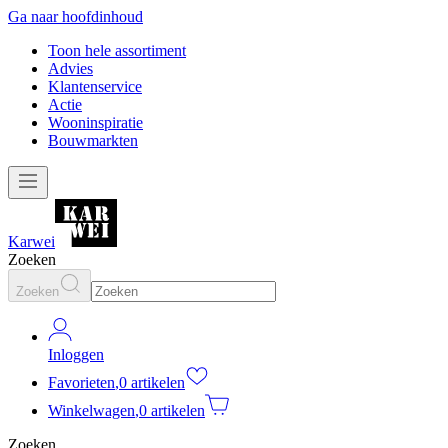
Ga naar hoofdinhoud
Toon hele assortiment
Advies
Klantenservice
Actie
Wooninspiratie
Bouwmarkten
Karwei
Zoeken
Zoeken
Inloggen
Favorieten
,
0 artikelen
Winkelwagen
,
0 artikelen
Zoeken