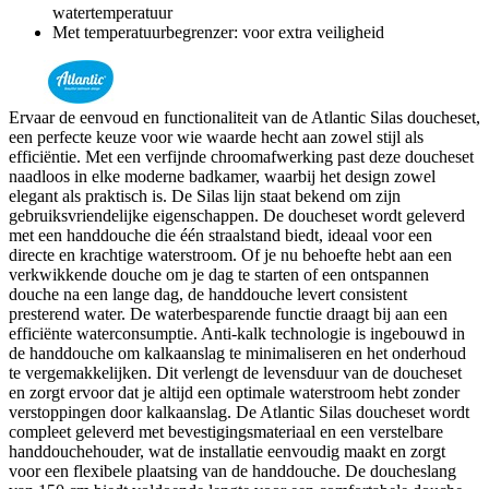
watertemperatuur
Met temperatuurbegrenzer: voor extra veiligheid
Ervaar de eenvoud en functionaliteit van de Atlantic Silas doucheset,
een perfecte keuze voor wie waarde hecht aan zowel stijl als
efficiëntie. Met een verfijnde chroomafwerking past deze doucheset
naadloos in elke moderne badkamer, waarbij het design zowel
elegant als praktisch is. De Silas lijn staat bekend om zijn
gebruiksvriendelijke eigenschappen. De doucheset wordt geleverd
met een handdouche die één straalstand biedt, ideaal voor een
directe en krachtige waterstroom. Of je nu behoefte hebt aan een
verkwikkende douche om je dag te starten of een ontspannen
douche na een lange dag, de handdouche levert consistent
presterend water. De waterbesparende functie draagt bij aan een
efficiënte waterconsumptie. Anti-kalk technologie is ingebouwd in
de handdouche om kalkaanslag te minimaliseren en het onderhoud
te vergemakkelijken. Dit verlengt de levensduur van de doucheset
en zorgt ervoor dat je altijd een optimale waterstroom hebt zonder
verstoppingen door kalkaanslag. De Atlantic Silas doucheset wordt
compleet geleverd met bevestigingsmateriaal en een verstelbare
handdouchehouder, wat de installatie eenvoudig maakt en zorgt
voor een flexibele plaatsing van de handdouche. De doucheslang