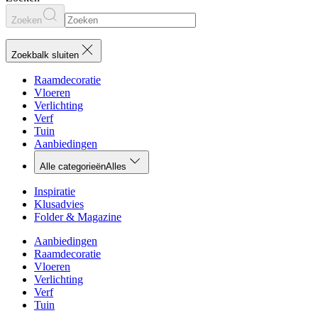
Zoeken
Zoekbalk sluiten
Raamdecoratie
Vloeren
Verlichting
Verf
Tuin
Aanbiedingen
Alle categorieën
Alles
Inspiratie
Klusadvies
Folder & Magazine
Aanbiedingen
Raamdecoratie
Vloeren
Verlichting
Verf
Tuin