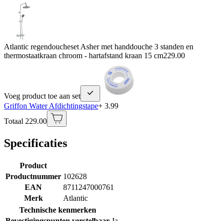
Atlantic regendoucheset Asher met handdouche 3 standen en
thermostaatkraan chroom - hartafstand kraan 15 cm
229.00
Voeg product toe aan set
Griffon Water Afdichtingstape
+ 3.99
Totaal 229.00
Specificaties
Product
Productnummer
102628
EAN
8711247000761
Merk
Atlantic
Technische kenmerken
Bevestigingspunten verstelbaar
Ja