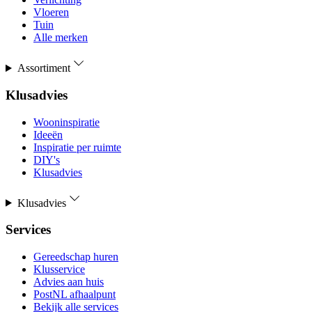
Vloeren
Tuin
Alle merken
Assortiment
Klusadvies
Wooninspiratie
Ideeën
Inspiratie per ruimte
DIY's
Klusadvies
Klusadvies
Services
Gereedschap huren
Klusservice
Advies aan huis
PostNL afhaalpunt
Bekijk alle services