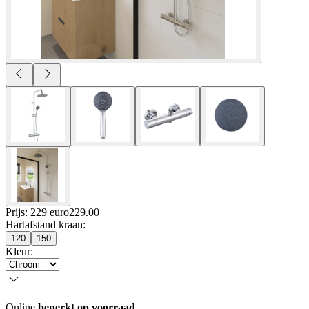
Prijs: 229 euro
229
.
00
Hartafstand kraan
:
120
150
Kleur
:
Online
beperkt op voorraad