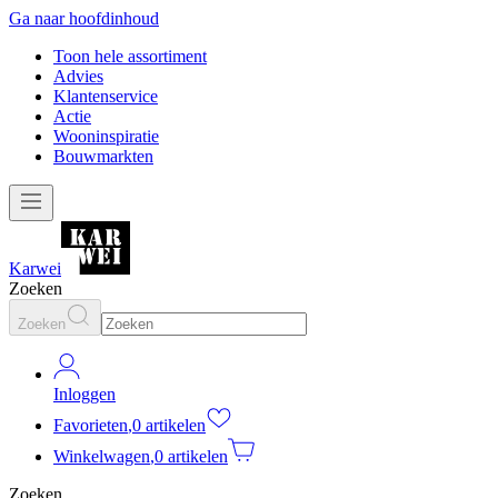
Ga naar hoofdinhoud
Toon hele assortiment
Advies
Klantenservice
Actie
Wooninspiratie
Bouwmarkten
Karwei
Zoeken
Zoeken
Inloggen
Favorieten
,
0 artikelen
Winkelwagen
,
0 artikelen
Zoeken