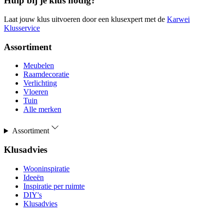
Hulp bij je klus nodig?
Laat jouw klus uitvoeren door een klusexpert met de
Karwei
Klusservice
Assortiment
Meubelen
Raamdecoratie
Verlichting
Vloeren
Tuin
Alle merken
Assortiment
Klusadvies
Wooninspiratie
Ideeën
Inspiratie per ruimte
DIY's
Klusadvies