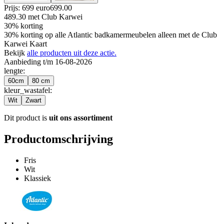
Prijs: 699 euro
699
.
00
489.30
met Club Karwei
30% korting
30% korting op alle Atlantic badkamermeubelen alleen met de Club
Karwei Kaart
Bekijk
alle producten uit deze actie.
Aanbieding t/m 16-08-2026
lengte
:
60cm
80 cm
kleur_wastafel
:
Wit
Zwart
Dit product is
uit ons assortiment
Productomschrijving
Fris
Wit
Klassiek