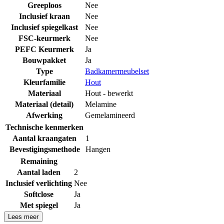
Greeploos
Nee
Inclusief kraan
Nee
Inclusief spiegelkast
Nee
FSC-keurmerk
Nee
PEFC Keurmerk
Ja
Bouwpakket
Ja
Type
Badkamermeubelset
Kleurfamilie
Hout
Materiaal
Hout - bewerkt
Materiaal (detail)
Melamine
Afwerking
Gemelamineerd
Technische kenmerken
Aantal kraangaten
1
Bevestigingsmethode
Hangen
Remaining
Aantal laden
2
Inclusief verlichting
Nee
Softclose
Ja
Met spiegel
Ja
Lees meer