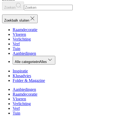
Zoeken
Zoekbalk sluiten
Raamdecoratie
Vloeren
Verlichting
Verf
Tuin
Aanbiedingen
Alle categorieën
Alles
Inspiratie
Klusadvies
Folder & Magazine
Aanbiedingen
Raamdecoratie
Vloeren
Verlichting
Verf
Tuin