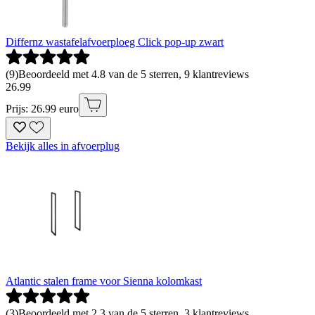
Differnz wastafelafvoerploeg Click pop-up zwart
(
9
)
Beoordeeld met 4.8 van de 5 sterren, 9 klantreviews
26
.
99
Prijs: 26.99 euro
Bekijk alles in afvoerplug
Atlantic stalen frame voor Sienna kolomkast
(
3
)
Beoordeeld met 2.3 van de 5 sterren, 3 klantreviews