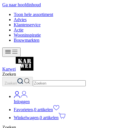
Ga naar hoofdinhoud
Toon hele assortiment
Advies
Klantenservice
Actie
Wooninspiratie
Bouwmarkten
Karwei
Zoeken
Zoeken
Inloggen
Favorieten
,
0 artikelen
Winkelwagen
,
0 artikelen
Zoeken