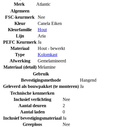
Merk
Atlantic
Algemeen
FSC-keurmerk
Nee
Kleur
Canela Eiken
Kleurfamilie
Hout
Lijn
Aria
PEFC Keurmerk
Ja
Materiaal
Hout - bewerkt
Type
Kolomkast
Afwerking
Gemelamineerd
Materiaal (detail)
Melamine
Gebruik
Bevestigingsmethode
Hangend
Geleverd als bouwpakket (te monteren)
Ja
Technische kenmerken
Inclusief verlichting
Nee
Aantal deuren
2
Aantal laden
0
Inclusief bevestigingsmateriaal
Ja
Greeploos
Nee