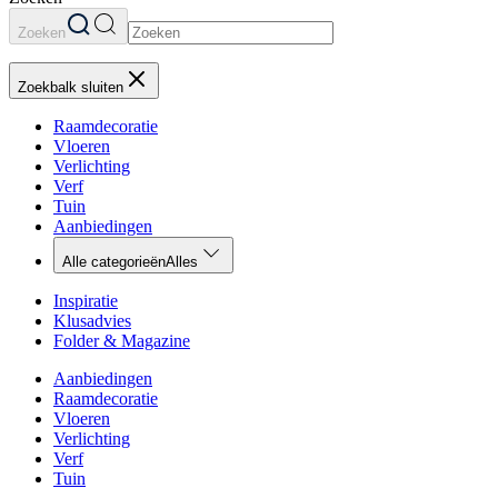
Zoeken
Zoekbalk sluiten
Raamdecoratie
Vloeren
Verlichting
Verf
Tuin
Aanbiedingen
Alle categorieën
Alles
Inspiratie
Klusadvies
Folder & Magazine
Aanbiedingen
Raamdecoratie
Vloeren
Verlichting
Verf
Tuin