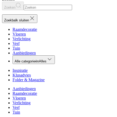
Zoeken
Zoekbalk sluiten
Raamdecoratie
Vloeren
Verlichting
Verf
Tuin
Aanbiedingen
Alle categorieën
Alles
Inspiratie
Klusadvies
Folder & Magazine
Aanbiedingen
Raamdecoratie
Vloeren
Verlichting
Verf
Tuin