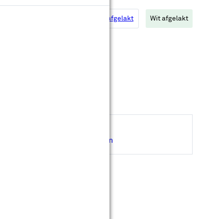
leur:
Diep zwart afgelakt
Extra wit afgelakt
Wit afgelakt
Op maat maken
Levertijd ongeveer 30 werkdagen
Gratis
op maat gemaakt
Gratis
bezorgd in je bouwmarkt
Hulp nodig bij de afmeting?
Inmeetservice aanvragen