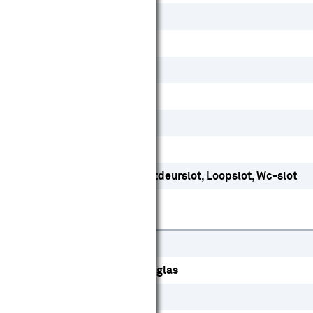
Samengesteld
Ja
Ja
Ja
Nee
Ja
Dag- en nachtslot
Kastdeurslot
Loopslot
Wc-slot
Europa
HDF
Vuren
Veiligheidsglas
Hout