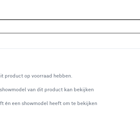
Home
Assortiment
Deuren
Binnendeuren
Alle
eur ABD556 wit afgelakt
aan je winkelwagen
it product op voorraad hebben.
v
 showmodel van dit product kan bekijken
v
ft én een showmodel heeft om te bekijken
2
3
misgegaan...
3
A
et niet mogelijke om meer exemplaren te bestellen.