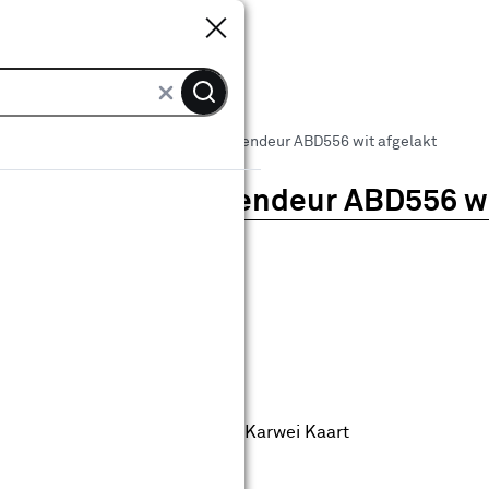
Sluiten
Sluiten
 binnendeuren
Arne & Bodil binnendeur ABD556 wit afgelakt
Arne & Bodil binnendeur ABD556 wi
0
klantreview
review
anaf
anaf 369.00
369
.
00
58.30
Met Club Karwei
0% korting
0% korting alleen met de Club Karwei Kaart
anbieding t/m 16-08-2026