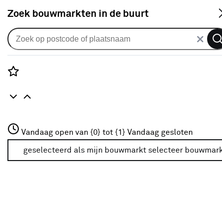
S
Zoek bouwmarkten in de buurt
Alle binnendeuren
Arne & Bodil binnendeur ABD521
blank glas - wit afgelakt -
Rozenstraat 3
Vandaag open van {0} tot {1}
glaslat diep zwart
Vandaag gesloten
3772JH Amersfoort
+31 01234567
geselecteerd als mijn bouwmarkt
selecteer bouwmar
0
klantreview
review
Meer over deze bouwmarkt