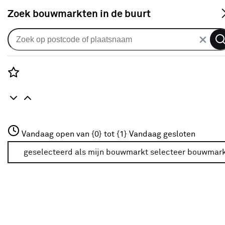
S
Zoek bouwmarkten in de buurt
Alle binnendeuren
Arne & Bodil binnendeur ABD518
blank glas - extra wit afgelakt -
Rozenstraat 3
Vandaag open van {0} tot {1}
glaslat extra wit
Vandaag gesloten
3772JH Amersfoort
+31 01234567
geselecteerd als mijn bouwmarkt
selecteer bouwmar
0
klantreview
review
Meer over deze bouwmarkt