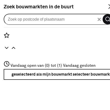
S
Zoek bouwmarkten in de buurt
Alle binnendeuren
Arne & Bodil binnendeur ABD507
rook glas - wit afgelakt - glaslat
Rozenstraat 3
Vandaag open van {0} tot {1}
diep zwart
Vandaag gesloten
3772JH Amersfoort
+31 01234567
geselecteerd als mijn bouwmarkt
selecteer bouwmark
0
klantreview
review
Meer over deze bouwmarkt