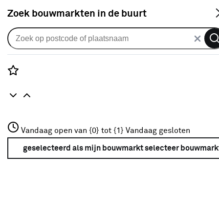
S
Zoek bouwmarkten in de buurt
Alle binnendeuren
Arne & Bodil binnendeur ABD507
rook glas - extra wit afgelakt -
Rozenstraat 3
Vandaag open van {0} tot {1}
glaslat diep zwart
Vandaag gesloten
3772JH Amersfoort
+31 01234567
geselecteerd als mijn bouwmarkt
selecteer bouwmark
0
klantreview
review
Meer over deze bouwmarkt