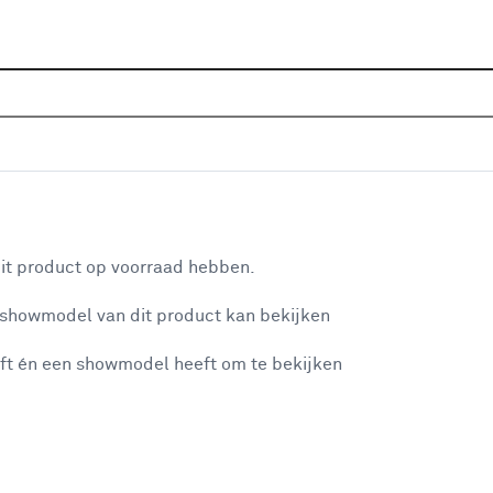
Home
Assortiment
Deuren
Binnendeuren
Alle
P
ank glas - wit afgelakt - glaslat wit
aan je winkelwagen
De 
it product op voorraad hebben.
mod
 showmodel van dit product kan bekijken
str
waa
ft én een showmodel heeft om te bekijken
misgegaan...
Dit
ge
vin
et niet mogelijke om meer exemplaren te bestellen.