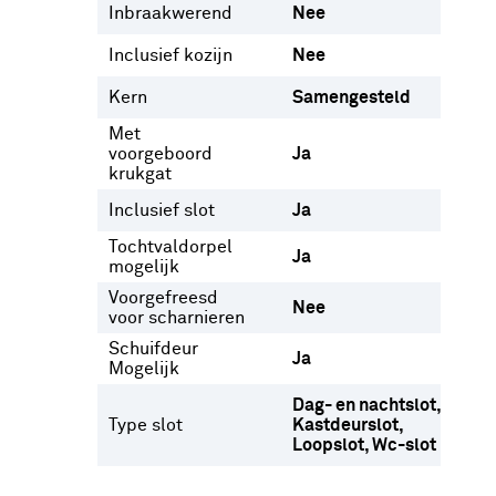
Inbraakwerend
Nee
Inclusief kozijn
Nee
Kern
Samengesteld
Met
voorgeboord
Ja
krukgat
Inclusief slot
Ja
Tochtvaldorpel
Ja
mogelijk
Voorgefreesd
Nee
voor scharnieren
Schuifdeur
Ja
Mogelijk
Dag- en nachtslot
Type slot
Kastdeurslot
Loopslot
Wc-slot