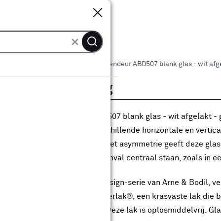
Sluiten
Sluiten
 binnendeuren
Arne & Bodil binnendeur ABD507 blank glas - wit afge
roductomschrijving
Arne & Bodil binnendeur ABD507 blank glas - wit afgelakt - g
erne glasverdeling met verschillende horizontale en verticale
akke belijning in combinatie met asymmetrie geeft deze glasd
r eigentijdse vormen en lichtinval centraal staan, zoals in 
 model is onderdeel van de Design-serie van Arne & Bodil, v
bruikgemaakt van Svedex Superlak®, een krasvaste lak die b
gerafdrukken en verkleuring. Deze lak is oplosmiddelvrij. Gla