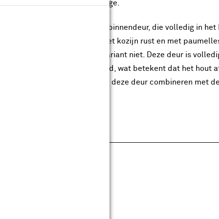
snel verder kunt met de montage.
hebt de keuze uit een stompe binnendeur, die volledig in het
ek binnendeur die deels op het kozijn rust en met paumelle
lusief scharnieren, de opdekvariant niet. Deze deur is volled
nendeuren FSC® gecertificeerd, wat betekent dat het hout a
n samenhangend geheel kun je deze deur combineren met d
pecificaties