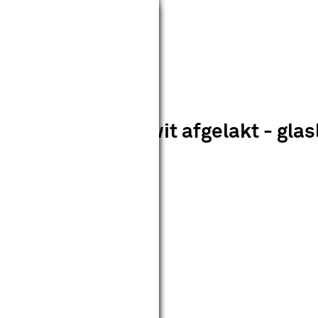
Sluiten
7 blank glas - wit afgelakt - glasl