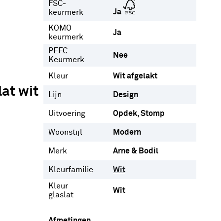
FSC-
Ja
keurmerk
KOMO
Ja
keurmerk
PEFC
Nee
Keurmerk
Kleur
Wit afgelakt
at wit
Lijn
Design
Uitvoering
Opdek
Stomp
Woonstijl
Modern
Merk
Arne & Bodil
Kleurfamilie
Wit
Kleur
Wit
glaslat
Afmetingen