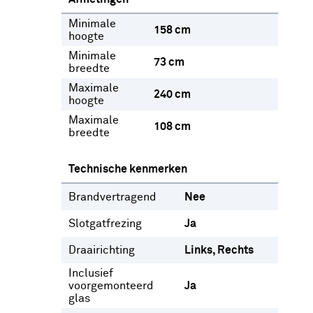
Minimale
158 cm
hoogte
Minimale
73 cm
breedte
Maximale
240 cm
hoogte
Maximale
108 cm
breedte
Technische kenmerken
Brandvertragend
Nee
Slotgatfrezing
Ja
Draairichting
Links
Rechts
Inclusief
voorgemonteerd
Ja
glas