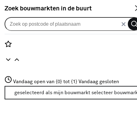
S
Zoek bouwmarkten in de buurt
Alle binnendeuren
Arne & Bodil binnendeur ABD506
rook glas - extra wit afgelakt -
Rozenstraat 3
Vandaag open van {0} tot {1}
glaslat extra wit
Vandaag gesloten
3772JH Amersfoort
+31 01234567
geselecteerd als mijn bouwmarkt
selecteer bouwmar
0
klantreview
review
Meer over deze bouwmarkt