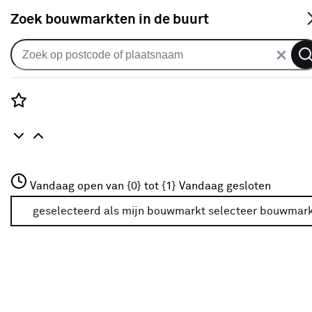
S
Zoek bouwmarkten in de buurt
Alle binnendeuren
Arne & Bodil binnendeur ABD501
satijnglas - wit afgelakt - glaslat
Rozenstraat 3
Vandaag open van {0} tot {1}
diep zwart
Vandaag gesloten
3772JH Amersfoort
+31 01234567
geselecteerd als mijn bouwmarkt
selecteer bouwmar
0
klantreview
review
Meer over deze bouwmarkt