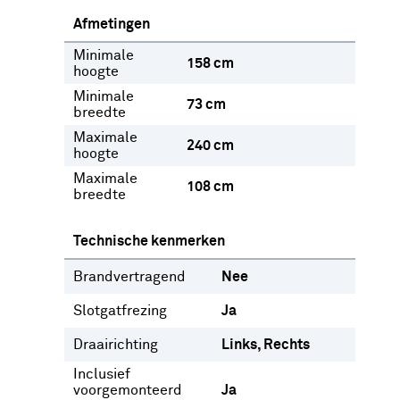
Afmetingen
Minimale
158 cm
hoogte
Minimale
73 cm
breedte
Maximale
240 cm
hoogte
Maximale
108 cm
breedte
Technische kenmerken
Brandvertragend
Nee
Slotgatfrezing
Ja
Draairichting
Links
Rechts
Inclusief
voorgemonteerd
Ja