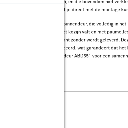
gerafdrukken zichtbaar worden, en die bovendien niet verkleurt
 fabriek voorgemonteerd, zodat je direct met de montage ku
hebt de keuze uit een stompe binnendeur, die volledig in het 
dek binnendeur die deels op het kozijn valt en met paumelle
arnieren, terwijl de opdekvariant zonder wordt geleverd. Dez
nendeuren zijn FSC® gecertificeerd, wat garandeert dat het
mbineer deze deur met binnendeur ABD551 voor een samenh
pecificaties