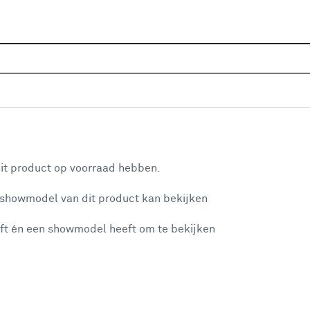
Home
Assortiment
Deuren
Binnendeuren
Alle
P
ok glas - wit afgelakt - glaslat wit
aan je winkelwagen
De 
it product op voorraad hebben.
zij
 showmodel van dit product kan bekijken
ter
per
ft én een showmodel heeft om te bekijken
bel
misgegaan...
Dez
ge
et niet mogelijke om meer exemplaren te bestellen.