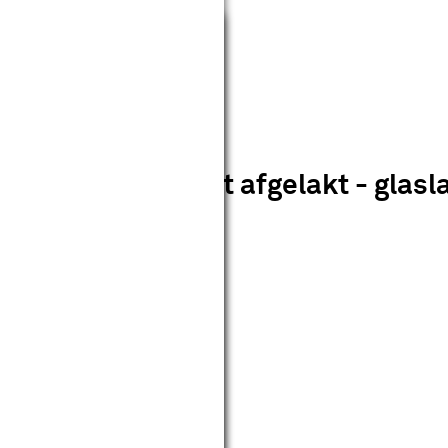
Sluiten
1 rook glas - wit afgelakt - glasla