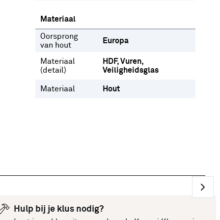
Materiaal
Oorsprong
Europa
van hout
Materiaal
HDF
Vuren
(detail)
Veiligheidsglas
Materiaal
Hout
Hulp bij je klus nodig?