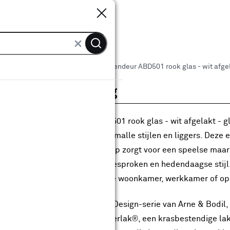
Sluiten
Sluiten
 binnendeuren
Arne & Bodil binnendeur ABD501 rook glas - wit afgel
roductomschrijving
Arne & Bodil binnendeur ABD501 rook glas - wit afgelakt - gla
n moderne glasverdeling met smalle stijlen en liggers. Deze
wijl het asymmetrische ontwerp zorgt voor een speelse maar
fect in interieurs met een uitgesproken en hedendaagse stijl
angrijke rol spelen, zoals in de woonkamer, werkkamer of o
e deur maakt deel uit van de Design-serie van Arne & Bodil,
bruikgemaakt van Svedex Superlak®, een krasbestendige lak 