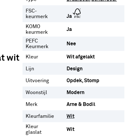
FSC-
Ja
keurmerk
KOMO
Ja
keurmerk
PEFC
Nee
Keurmerk
t wit
Kleur
Wit afgelakt
Lijn
Design
Uitvoering
Opdek
Stomp
Woonstijl
Modern
Merk
Arne & Bodil
Kleurfamilie
Wit
Kleur
Wit
glaslat