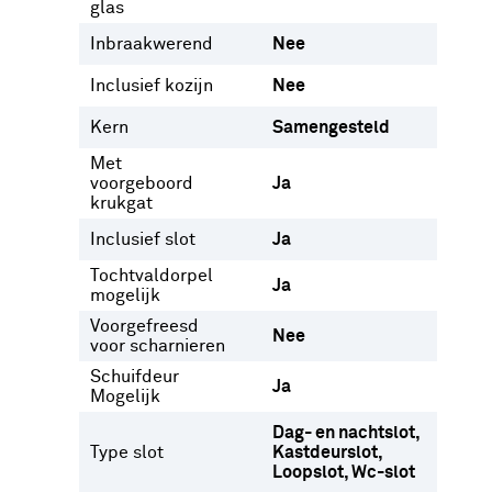
glas
Inbraakwerend
Nee
Inclusief kozijn
Nee
Kern
Samengesteld
Met
voorgeboord
Ja
krukgat
Inclusief slot
Ja
Tochtvaldorpel
Ja
mogelijk
Voorgefreesd
Nee
voor scharnieren
Schuifdeur
Ja
Mogelijk
Dag- en nachtslot
Type slot
Kastdeurslot
Loopslot
Wc-slot