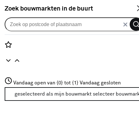
S
Zoek bouwmarkten in de buurt
Alle binnendeuren
Arne & Bodil binnendeur ABD501
blank glas - extra wit afgelakt -
Rozenstraat 3
Vandaag open van {0} tot {1}
glaslat extra wit
Vandaag gesloten
3772JH Amersfoort
+31 01234567
geselecteerd als mijn bouwmarkt
selecteer bouwmar
0
klantreview
review
Meer over deze bouwmarkt