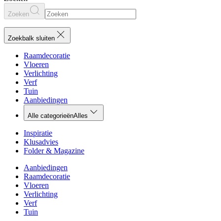
Zoeken
Zoekbalk sluiten
Raamdecoratie
Vloeren
Verlichting
Verf
Tuin
Aanbiedingen
Alle categorieën
Alles
Inspiratie
Klusadvies
Folder & Magazine
Aanbiedingen
Raamdecoratie
Vloeren
Verlichting
Verf
Tuin