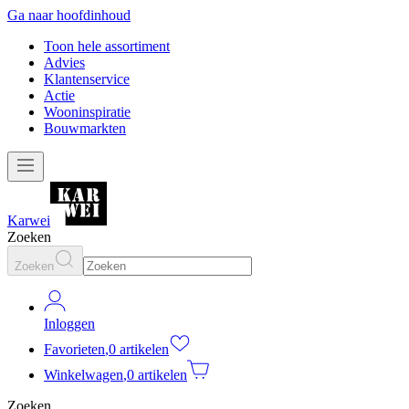
Ga naar hoofdinhoud
Toon hele assortiment
Advies
Klantenservice
Actie
Wooninspiratie
Bouwmarkten
Karwei
Zoeken
Zoeken
Inloggen
Favorieten
,
0 artikelen
Winkelwagen
,
0 artikelen
Zoeken