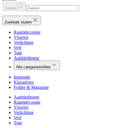
Zoeken
Zoekbalk sluiten
Raamdecoratie
Vloeren
Verlichting
Verf
Tuin
Aanbiedingen
Alle categorieën
Alles
Inspiratie
Klusadvies
Folder & Magazine
Aanbiedingen
Raamdecoratie
Vloeren
Verlichting
Verf
Tuin