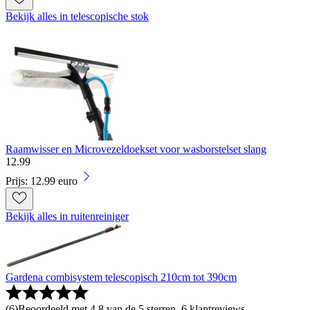
Bekijk alles in telescopische stok
Raamwisser en Microvezeldoekset voor wasborstelset slang
12
.
99
Prijs: 12.99 euro
Bekijk alles in ruitenreiniger
Gardena combisystem telescopisch 210cm tot 390cm
(
6
)
Beoordeeld met 4.8 van de 5 sterren, 6 klantreviews