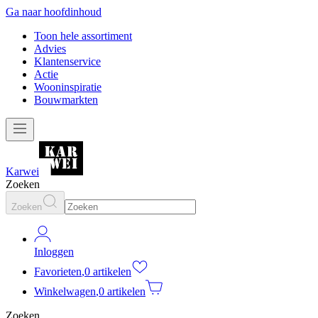
Ga naar hoofdinhoud
Toon hele assortiment
Advies
Klantenservice
Actie
Wooninspiratie
Bouwmarkten
Karwei
Zoeken
Zoeken
Inloggen
Favorieten
,
0 artikelen
Winkelwagen
,
0 artikelen
Zoeken