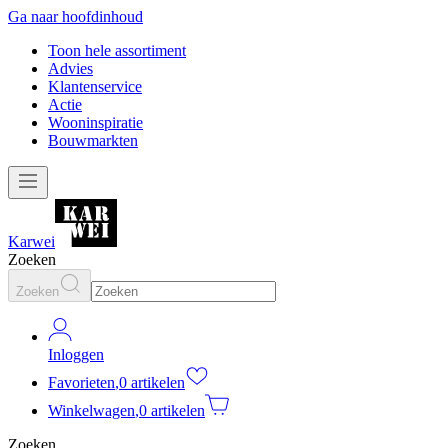
Ga naar hoofdinhoud
Toon hele assortiment
Advies
Klantenservice
Actie
Wooninspiratie
Bouwmarkten
Karwei
Zoeken
Zoeken
Inloggen
Favorieten
,
0 artikelen
Winkelwagen
,
0 artikelen
Zoeken