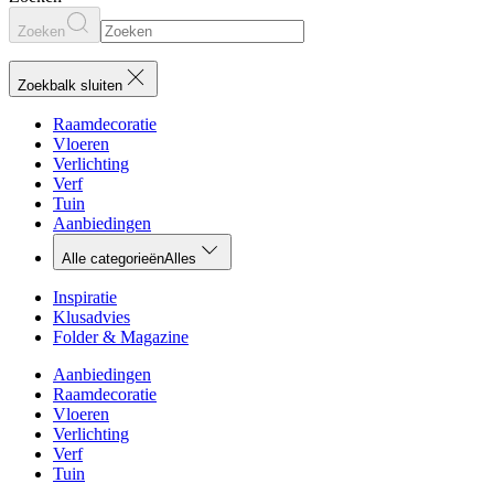
Zoeken
Zoekbalk sluiten
Raamdecoratie
Vloeren
Verlichting
Verf
Tuin
Aanbiedingen
Alle categorieën
Alles
Inspiratie
Klusadvies
Folder & Magazine
Aanbiedingen
Raamdecoratie
Vloeren
Verlichting
Verf
Tuin