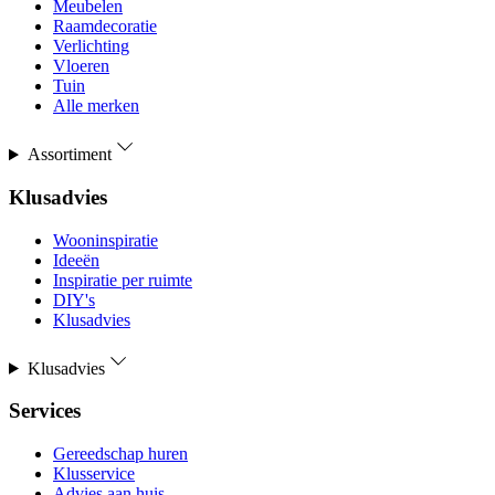
Meubelen
Raamdecoratie
Verlichting
Vloeren
Tuin
Alle merken
Assortiment
Klusadvies
Wooninspiratie
Ideeën
Inspiratie per ruimte
DIY's
Klusadvies
Klusadvies
Services
Gereedschap huren
Klusservice
Advies aan huis