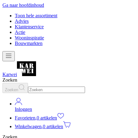
Ga naar hoofdinhoud
Toon hele assortiment
Advies
Klantenservice
Actie
Wooninspiratie
Bouwmarkten
Karwei
Zoeken
Zoeken
Inloggen
Favorieten
,
0 artikelen
Winkelwagen
,
0 artikelen
Zoeken