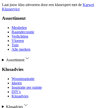
Laat jouw klus uitvoeren door een klusexpert met de
Karwei
Klusservice
Assortiment
Meubelen
Raamdecoratie
Verlichting
Vloeren
Tuin
Alle merken
Assortiment
Klusadvies
Wooninspiratie
Ideeën
Inspiratie per ruimte
DIY's
Klusadvies
Klusadvies