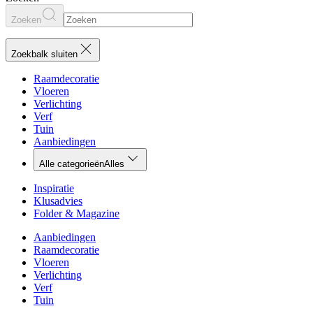
Zoeken
Zoekbalk sluiten
Raamdecoratie
Vloeren
Verlichting
Verf
Tuin
Aanbiedingen
Alle categorieën
Alles
Inspiratie
Klusadvies
Folder & Magazine
Aanbiedingen
Raamdecoratie
Vloeren
Verlichting
Verf
Tuin