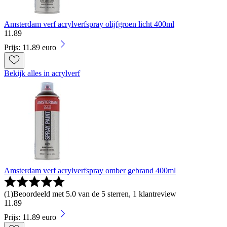
Amsterdam verf acrylverfspray olijfgroen licht 400ml
11
.
89
Prijs: 11.89 euro
Bekijk alles in acrylverf
Amsterdam verf acrylverfspray omber gebrand 400ml
(
1
)
Beoordeeld met 5.0 van de 5 sterren, 1 klantreview
11
.
89
Prijs: 11.89 euro