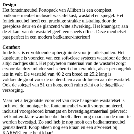
Design
Het fonteinmeubel Portopack van Allibert is een compleet
badkamermeubel inclusief wastafelkast, wastafel en spiegel. Het
fonteinmeubel heeft een prachtige strakke uitstraling door de
greeploze deur en de glanzend witte afwerking. Het kraan(gat) aan
de zijkant van de wastafel geeft een speels effect. Deze meubelset
past perfect in een modern badkamer-interieur!
Comfort
In de kast is er voldoende opbergruimte voor je toiletspullen. Het
kastdeurtje is voorzien van een soft-close systeem waardoor de deur
altijd zachtjes sluit. Het polybeton materiaal van de wastafel zorgt
ervoor dat deze minder snel scheurt dan keramiek, als er per ongeluk
iets in valt. De wastafel van 40,2 cm breed en 25,2 lang is
voldoende groot voor de ochtend- en avondrituelen aan de wastafel.
Ook de spiegel van 51 cm hoog geeft ruim zicht op je dagelijkse
verzorging.
Maar het allergrootste voordeel van deze hangende wastafelset is
toch wel de montage: het fonteinmeubel wordt voorgemonteerd,
inclusief voorgeboord kraangat en bevestigingsmateriaal geleverd:
het kant-en-klare wandmeubel hoeft alleen nog maar aan de muur te
worden bevestigd. Zo snel heb je nog nooit een badkamermeubel
geïnstalleerd! Koop alleen nog een kraan en een afvoerset bij
KARWEI en je bent klaar!