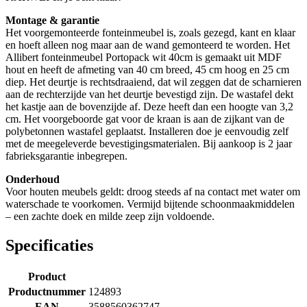
Montage & garantie
Het voorgemonteerde fonteinmeubel is, zoals gezegd, kant en klaar
en hoeft alleen nog maar aan de wand gemonteerd te worden. Het
Allibert fonteinmeubel Portopack wit 40cm is gemaakt uit MDF
hout en heeft de afmeting van 40 cm breed, 45 cm hoog en 25 cm
diep. Het deurtje is rechtsdraaiend, dat wil zeggen dat de scharnieren
aan de rechterzijde van het deurtje bevestigd zijn. De wastafel dekt
het kastje aan de bovenzijde af. Deze heeft dan een hoogte van 3,2
cm. Het voorgeboorde gat voor de kraan is aan de zijkant van de
polybetonnen wastafel geplaatst. Installeren doe je eenvoudig zelf
met de meegeleverde bevestigingsmaterialen. Bij aankoop is 2 jaar
fabrieksgarantie inbegrepen.
Onderhoud
Voor houten meubels geldt: droog steeds af na contact met water om
waterschade te voorkomen. Vermijd bijtende schoonmaakmiddelen
– een zachte doek en milde zeep zijn voldoende.
Specificaties
Product
Productnummer
124893
EAN
3588560362747