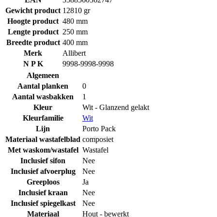
Gewicht product
12810 gr
Hoogte product
480 mm
Lengte product
250 mm
Breedte product
400 mm
Merk
Allibert
N P K
9998-9998-9998
Algemeen
Aantal planken
0
Aantal wasbakken
1
Kleur
Wit - Glanzend gelakt
Kleurfamilie
Wit
Lijn
Porto Pack
Materiaal wastafelblad
composiet
Met waskom/wastafel
Wastafel
Inclusief sifon
Nee
Inclusief afvoerplug
Nee
Greeploos
Ja
Inclusief kraan
Nee
Inclusief spiegelkast
Nee
Materiaal
Hout - bewerkt