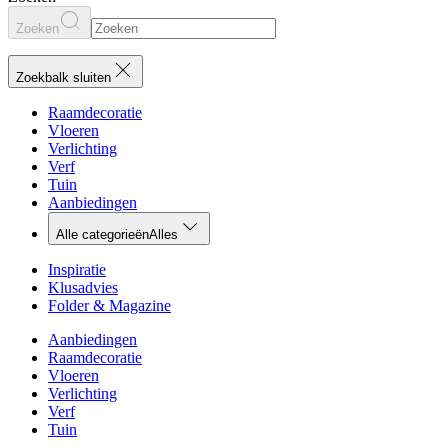
Zoeken
Zoekbalk sluiten
Raamdecoratie
Vloeren
Verlichting
Verf
Tuin
Aanbiedingen
Alle categorieën
Alles
Inspiratie
Klusadvies
Folder & Magazine
Aanbiedingen
Raamdecoratie
Vloeren
Verlichting
Verf
Tuin