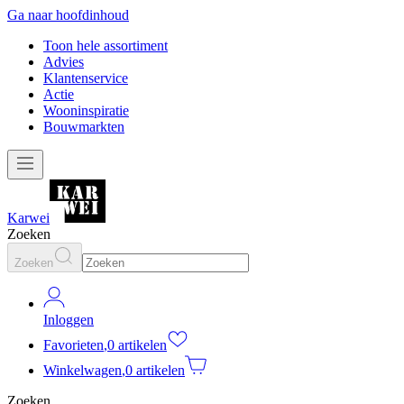
Ga naar hoofdinhoud
Toon hele assortiment
Advies
Klantenservice
Actie
Wooninspiratie
Bouwmarkten
Karwei
Zoeken
Zoeken
Inloggen
Favorieten
,
0 artikelen
Winkelwagen
,
0 artikelen
Zoeken