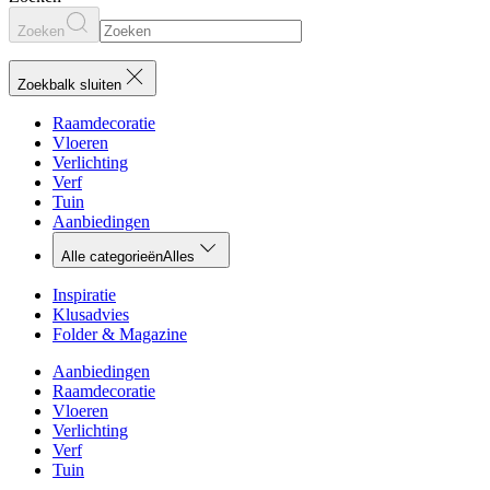
Zoeken
Zoekbalk sluiten
Raamdecoratie
Vloeren
Verlichting
Verf
Tuin
Aanbiedingen
Alle categorieën
Alles
Inspiratie
Klusadvies
Folder & Magazine
Aanbiedingen
Raamdecoratie
Vloeren
Verlichting
Verf
Tuin