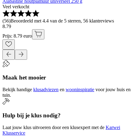
Alabastine houtplamuur universeel 250 g
Veel verkocht
(
56
)
Beoordeeld met 4.4 van de 5 sterren, 56 klantreviews
8
.
79
Prijs: 8.79 euro
Maak het mooier
Bekijk handige
klusadviezen
en
wooninspiratie
voor jouw huis en
tuin.
Hulp bij je klus nodig?
Laat jouw klus uitvoeren door een klusexpert met de
Karwei
Klusservice