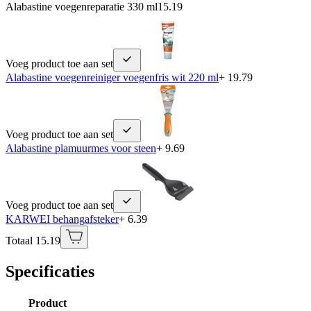
Alabastine voegenreparatie 330 ml
15.19
Voeg product toe aan set
Alabastine voegenreiniger voegenfris wit 220 ml
+ 19.79
Voeg product toe aan set
Alabastine plamuurmes voor steen
+ 9.69
Voeg product toe aan set
KARWEI behangafsteker
+ 6.39
Totaal 15.19
Specificaties
Product