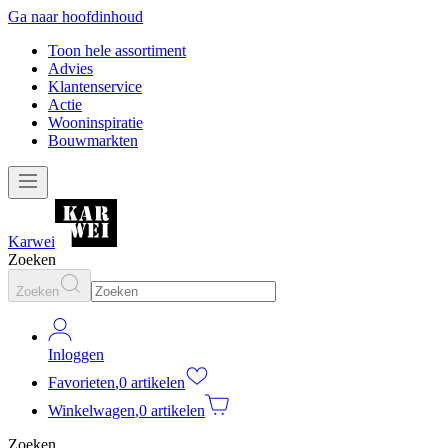
Ga naar hoofdinhoud
Toon hele assortiment
Advies
Klantenservice
Actie
Wooninspiratie
Bouwmarkten
Karwei
Zoeken
Zoeken
Inloggen
Favorieten
,
0 artikelen
Winkelwagen
,
0 artikelen
Zoeken