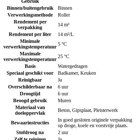
Gebruik
Binnen/buitengebruik
Binnen
Verwerkingsmethode
Roller
Rendement per
14 m²
verpakking
Rendement per liter
14 m²/L
Minimale
5 °C
verwerkingstemperatuur
Maximale
25 °C
verwerkingstemperatuur
Basis
Watergedragen
Speciaal geschikt voor
Badkamer
,
Keuken
Reinigbaar
Ja
Overschilderbaar na
6 uur
Droogtijd
6 uur
Beoogd gebruik
Muren
Materiaal van
Beton
,
Gipsplaat
,
Pleisterwerk
doeloppervlak
In goed gesloten originele verpakking
Bewaarinstructies
op droge, koele en vorstvrije plaats.
Stofdroog na
2 uur
Zelf te reinigen
Ja