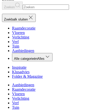
Zoeken
Zoekbalk sluiten
Raamdecoratie
Vloeren
Verlichting
Verf
Tuin
Aanbiedingen
Alle categorieën
Alles
Inspiratie
Klusadvies
Folder & Magazine
Aanbiedingen
Raamdecoratie
Vloeren
Verlichting
Verf
Tuin