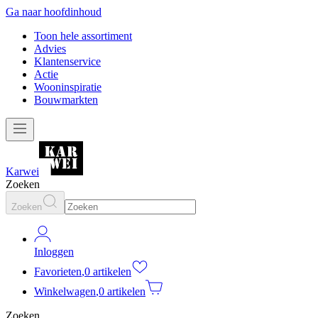
Ga naar hoofdinhoud
Toon hele assortiment
Advies
Klantenservice
Actie
Wooninspiratie
Bouwmarkten
Karwei
Zoeken
Zoeken
Inloggen
Favorieten
,
0 artikelen
Winkelwagen
,
0 artikelen
Zoeken