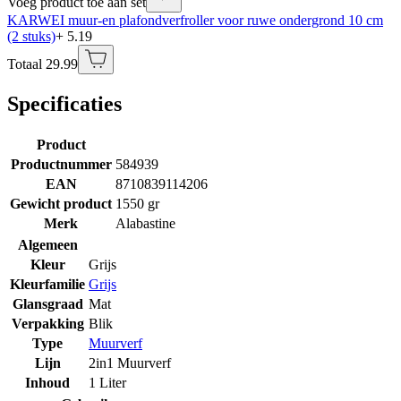
Voeg product toe aan set
KARWEI muur-en plafondverfroller voor ruwe ondergrond 10 cm
(2 stuks)
+ 5.19
Totaal 29.99
Specificaties
Product
Productnummer
584939
EAN
8710839114206
Gewicht product
1550 gr
Merk
Alabastine
Algemeen
Kleur
Grijs
Kleurfamilie
Grijs
Glansgraad
Mat
Verpakking
Blik
Type
Muurverf
Lijn
2in1 Muurverf
Inhoud
1 Liter