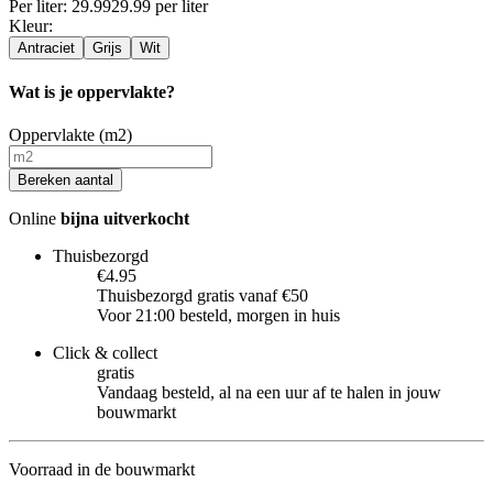
Per
liter
:
29.99
29.99
per
liter
Kleur
:
Antraciet
Grijs
Wit
Wat is je oppervlakte?
Oppervlakte (m2)
Bereken aantal
Online
bijna uitverkocht
Thuisbezorgd
€4.95
Thuisbezorgd gratis vanaf €50
Voor 21:00 besteld, morgen in huis
Click & collect
gratis
Vandaag besteld, al na een uur af te halen in jouw
bouwmarkt
Voorraad in de bouwmarkt