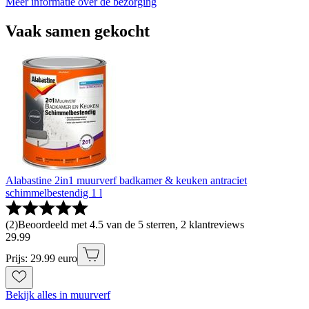
Meer informatie over de bezorging
Vaak samen gekocht
Alabastine 2in1 muurverf badkamer & keuken antraciet
schimmelbestendig 1 l
(
2
)
Beoordeeld met 4.5 van de 5 sterren, 2 klantreviews
29
.
99
Prijs: 29.99 euro
Bekijk alles in muurverf