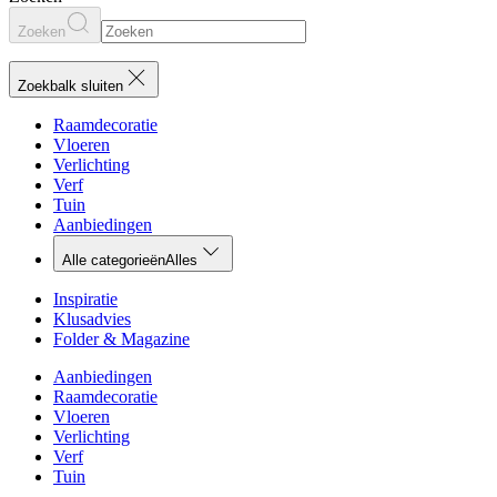
Zoeken
Zoekbalk sluiten
Raamdecoratie
Vloeren
Verlichting
Verf
Tuin
Aanbiedingen
Alle categorieën
Alles
Inspiratie
Klusadvies
Folder & Magazine
Aanbiedingen
Raamdecoratie
Vloeren
Verlichting
Verf
Tuin