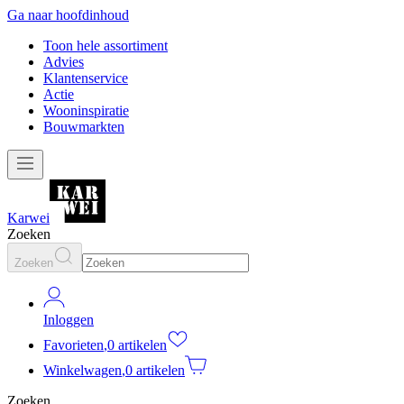
Ga naar hoofdinhoud
Toon hele assortiment
Advies
Klantenservice
Actie
Wooninspiratie
Bouwmarkten
Karwei
Zoeken
Zoeken
Inloggen
Favorieten
,
0 artikelen
Winkelwagen
,
0 artikelen
Zoeken