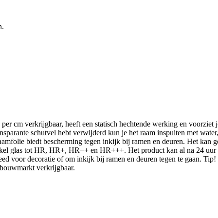
n.
er cm verkrijgbaar, heeft een statisch hechtende werking en voorziet j
ansparante schutvel hebt verwijderd kun je het raam inspuiten met water
aamfolie biedt bescherming tegen inkijk bij ramen en deuren. Het kan 
 enkel glas tot HR, HR+, HR++ en HR+++. Het product kan al na 24 uu
oor decoratie of om inkijk bij ramen en deuren tegen te gaan. Tip! Vo
e bouwmarkt verkrijgbaar.