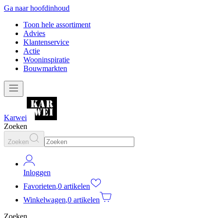
Ga naar hoofdinhoud
Toon hele assortiment
Advies
Klantenservice
Actie
Wooninspiratie
Bouwmarkten
Karwei
Zoeken
Zoeken
Inloggen
Favorieten
,
0 artikelen
Winkelwagen
,
0 artikelen
Zoeken