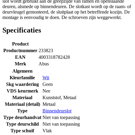
slot wordt gebruikt aan de greepzijde van ramen en openslaande
deuren, alsmede op binnendeuren. De slotkast wordt op de raam- of
deurvleugel gemonteerd, de sluitplaat op het betreffende kozijn. De
montage is eenvoudig te doen. De schroeven zijn weggewerkt.
Specificaties
Product
Productnummer
233823
EAN
4003318782428
Merk
Abus
Algemeen
Kleurfamilie
Wit
Skg waardering
Geen
VDS keurmerk
Nee
Materiaal
Kunststof
,
Metaal
Materiaal (detail)
Metaal
Type
Binnendeurslot
Type deurhandvat
Niet van toepassing
Type deurschild
Niet van toepassing
Type schuif
Vlak