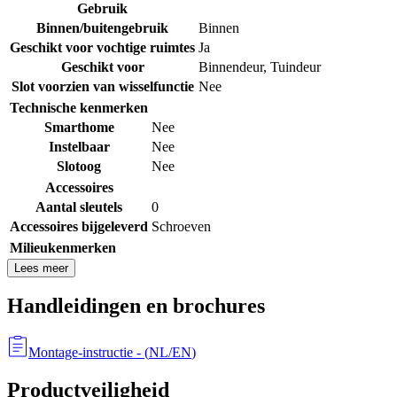
Gebruik
Binnen/buitengebruik
Binnen
Geschikt voor vochtige ruimtes
Ja
Geschikt voor
Binnendeur
,
Tuindeur
Slot voorzien van wisselfunctie
Nee
Technische kenmerken
Smarthome
Nee
Instelbaar
Nee
Slotoog
Nee
Accessoires
Aantal sleutels
0
Accessoires bijgeleverd
Schroeven
Milieukenmerken
Lees meer
Handleidingen en brochures
Montage-instructie
- (
NL/EN
)
Productveiligheid