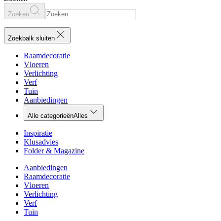
Zoeken
Zoekbalk sluiten
Raamdecoratie
Vloeren
Verlichting
Verf
Tuin
Aanbiedingen
Alle categorieën
Alles
Inspiratie
Klusadvies
Folder & Magazine
Aanbiedingen
Raamdecoratie
Vloeren
Verlichting
Verf
Tuin