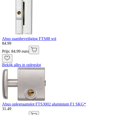
Abus raambeveiliging FTS88 wit
84
.
99
Prijs: 84.99 euro
Bekijk alles in oplegslot
Abus oplegraamslot FTS3002 aluminium F1 SKG*
31
.
49