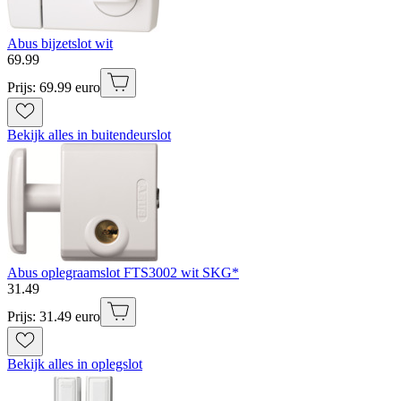
Abus bijzetslot wit
69
.
99
Prijs: 69.99 euro
Bekijk alles in buitendeurslot
Abus oplegraamslot FTS3002 wit SKG*
31
.
49
Prijs: 31.49 euro
Bekijk alles in oplegslot