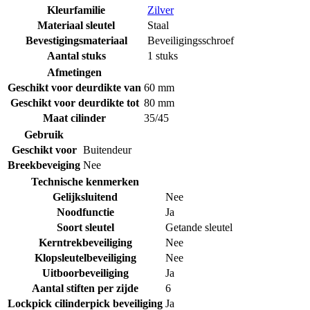
Kleurfamilie
Zilver
Materiaal sleutel
Staal
Bevestigingsmateriaal
Beveiligingsschroef
Aantal stuks
1 stuks
Afmetingen
Geschikt voor deurdikte van
60 mm
Geschikt voor deurdikte tot
80 mm
Maat cilinder
35/45
Gebruik
Geschikt voor
Buitendeur
Breekbeveiging
Nee
Technische kenmerken
Gelijksluitend
Nee
Noodfunctie
Ja
Soort sleutel
Getande sleutel
Kerntrekbeveiliging
Nee
Klopsleutelbeveiliging
Nee
Uitboorbeveiliging
Ja
Aantal stiften per zijde
6
Lockpick cilinderpick beveiliging
Ja