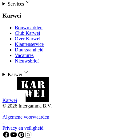
Services
Karwei
Bouwmarkten
Club Karwei
Over Karwei
Klantenservice
Duurzaamheid
Vacatures
Nieuwsbrief
Karwei
Karwei
©
2026
Intergamma B.V.
-
Algemene voorwaarden
-
Privacy en veiligheid