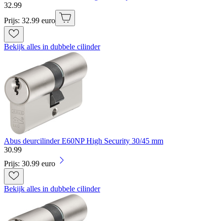
32
.
99
Prijs: 32.99 euro
Bekijk alles in dubbele cilinder
Abus deurcilinder E60NP High Security 30/45 mm
30
.
99
Prijs: 30.99 euro
Bekijk alles in dubbele cilinder