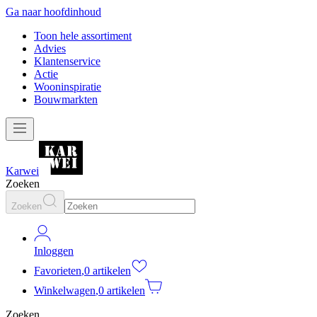
Ga naar hoofdinhoud
Toon hele assortiment
Advies
Klantenservice
Actie
Wooninspiratie
Bouwmarkten
Karwei
Zoeken
Zoeken
Inloggen
Favorieten
,
0 artikelen
Winkelwagen
,
0 artikelen
Zoeken