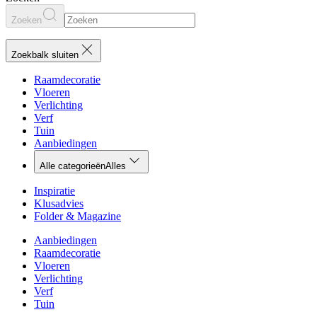
Zoeken
Zoekbalk sluiten
Raamdecoratie
Vloeren
Verlichting
Verf
Tuin
Aanbiedingen
Alle categorieën
Alles
Inspiratie
Klusadvies
Folder & Magazine
Aanbiedingen
Raamdecoratie
Vloeren
Verlichting
Verf
Tuin