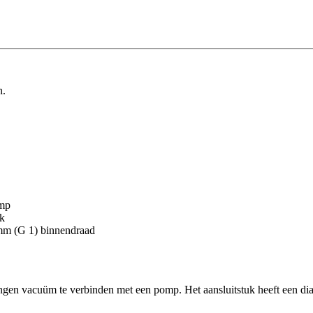
n.
omp
ik
 mm (G 1) binnendraad
ngen vacuüm te verbinden met een pomp. Het aansluitstuk heeft een d