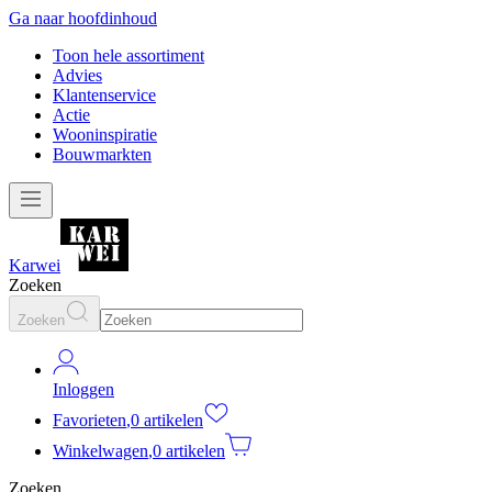
Ga naar hoofdinhoud
Toon hele assortiment
Advies
Klantenservice
Actie
Wooninspiratie
Bouwmarkten
Karwei
Zoeken
Zoeken
Inloggen
Favorieten
,
0 artikelen
Winkelwagen
,
0 artikelen
Zoeken