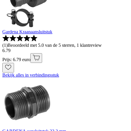
Gardena Kraanaansluitstuk
(
1
)
Beoordeeld met 5.0 van de 5 sterren, 1 klantreview
6
.
79
Prijs: 6.79 euro
Bekijk alles in verbindingsstuk