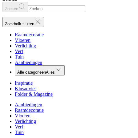
Zoeken
Zoekbalk sluiten
Raamdecoratie
Vloeren
Verlichting
Verf
Tuin
Aanbiedingen
Alle categorieën
Alles
Inspiratie
Klusadvies
Folder & Magazine
Aanbiedingen
Raamdecoratie
Vloeren
Verlichting
Verf
Tuin