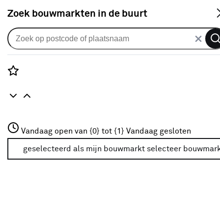
S
Zoek bouwmarkten in de buurt
Deuren
Categorie
Rozenstraat 3
Vandaag open van {0} tot {1}
Vandaag gesloten
3772JH Amersfoort
Alle binnendeuren
(3120)
+31 01234567
geselecteerd als mijn bouwmarkt
selecteer bouwmar
Meer over deze bouwmarkt
Deur met kozijn
(82)
Glazen deuren
(1334)
Houten binnendeuren
(3120)