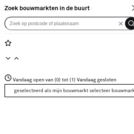
S
Zoek bouwmarkten in de buurt
Alle binnendeuren
Arne & Bodil binnendeur ABT321
blank facetglas - diep zwart
Rozenstraat 3
Vandaag open van {0} tot {1}
afgelakt
Vandaag gesloten
3772JH Amersfoort
+31 01234567
geselecteerd als mijn bouwmarkt
selecteer bouwmar
0
klantreview
review
Meer over deze bouwmarkt