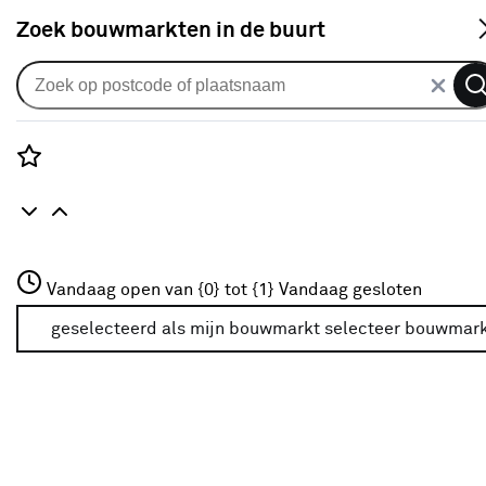
S
Zoek bouwmarkten in de buurt
Deuren
Categorie
Rozenstraat 3
Vandaag open van {0} tot {1}
Vandaag gesloten
3772JH Amersfoort
Alle binnendeuren
(3120)
+31 01234567
geselecteerd als mijn bouwmarkt
selecteer bouwmar
Meer over deze bouwmarkt
Deur met kozijn
(82)
Glazen deuren
(1334)
Houten binnendeuren
(3120)