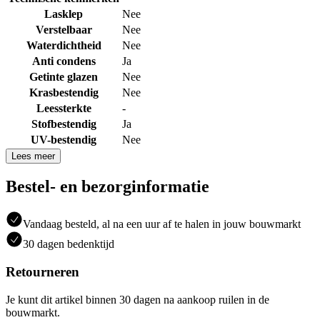
Lasklep
Nee
Verstelbaar
Nee
Waterdichtheid
Nee
Anti condens
Ja
Getinte glazen
Nee
Krasbestendig
Nee
Leessterkte
-
Stofbestendig
Ja
UV-bestendig
Nee
Lees meer
Bestel- en bezorginformatie
Vandaag besteld, al na een uur af te halen in jouw bouwmarkt
30 dagen bedenktijd
Retourneren
Je kunt dit artikel binnen 30 dagen na aankoop ruilen in de
bouwmarkt.