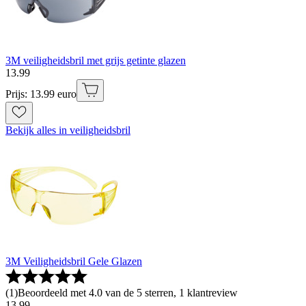
3M veiligheidsbril met grijs getinte glazen
13
.
99
Prijs: 13.99 euro
Bekijk alles in veiligheidsbril
3M Veiligheidsbril Gele Glazen
(
1
)
Beoordeeld met 4.0 van de 5 sterren, 1 klantreview
13
.
99