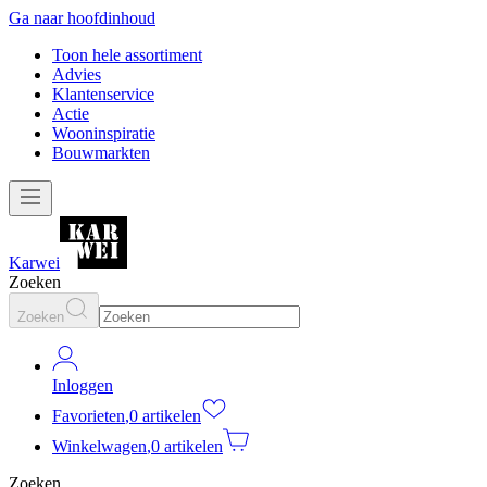
Ga naar hoofdinhoud
Toon hele assortiment
Advies
Klantenservice
Actie
Wooninspiratie
Bouwmarkten
Karwei
Zoeken
Zoeken
Inloggen
Favorieten
,
0 artikelen
Winkelwagen
,
0 artikelen
Zoeken