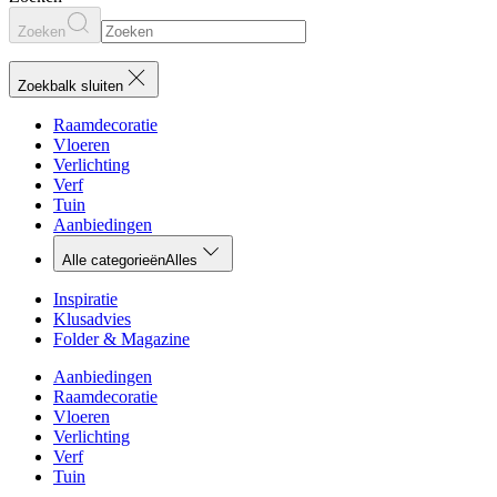
Zoeken
Zoekbalk sluiten
Raamdecoratie
Vloeren
Verlichting
Verf
Tuin
Aanbiedingen
Alle categorieën
Alles
Inspiratie
Klusadvies
Folder & Magazine
Aanbiedingen
Raamdecoratie
Vloeren
Verlichting
Verf
Tuin