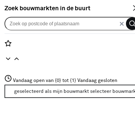
S
Zoek bouwmarkten in de buurt
Persoonlijke bescherming
Je gekozen filters:
wis filters
Rozenstraat 3
Vandaag open van {0} tot {1}
Vandaag gesloten
Type
Veiligheidsbril
3772JH Amersfoort
+31 01234567
geselecteerd als mijn bouwmarkt
selecteer bouwmar
Meer over deze bouwmarkt
Type
Oorbescherming
(13)
Veiligheidsbril
Veiligheidsbril
(9)