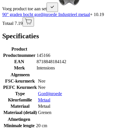
Voeg product toe aan set
90° graden bocht gordijnroede Industrieel metaal
+ 10.19
Totaal 7.19
Specificaties
Product
Productnummer
145166
EAN
8718848184142
Merk
Intensions
Algemeen
FSC-keurmerk
Nee
PEFC Keurmerk
Nee
Type
Gordijnroede
Kleurfamilie
Metaal
Materiaal
Metaal
Materiaal (detail)
Grenen
Afmetingen
Minimale lengte
20 cm