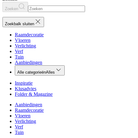
Zoeken
Zoekbalk sluiten
Raamdecoratie
Vloeren
Verlichting
Verf
Tuin
Aanbiedingen
Alle categorieën
Alles
Inspiratie
Klusadvies
Folder & Magazine
Aanbiedingen
Raamdecoratie
Vloeren
Verlichting
Verf
Tuin