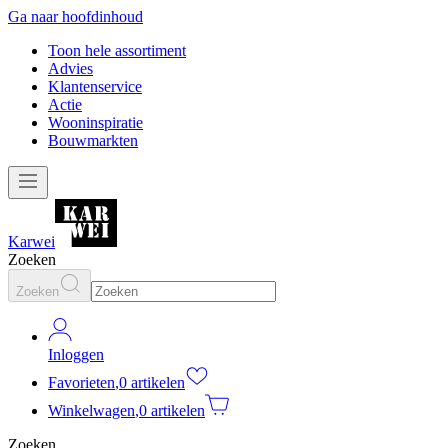
Ga naar hoofdinhoud
Toon hele assortiment
Advies
Klantenservice
Actie
Wooninspiratie
Bouwmarkten
Karwei
Zoeken
Zoeken
Inloggen
Favorieten
,
0 artikelen
Winkelwagen
,
0 artikelen
Zoeken