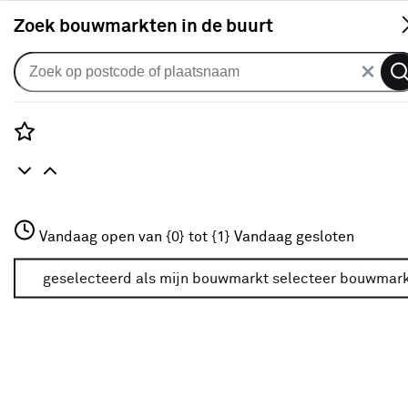
S
Zoek bouwmarkten in de buurt
Vestigingen
KARWEI Boskoop
Rozenstraat 3
Vandaag open van {0} tot {1}
Vandaag gesloten
3772JH Amersfoort
Adresgegevens
Westpark 1
+31 01234567
geselecteerd als mijn bouwmarkt
selecteer bouwmar
2771 RV
BOSKOOP
Meer over deze bouwmarkt
+31 172 211382
Bekijk op kaart
Selecteren als mijn bouwmarkt
Mijn bouwmarkt