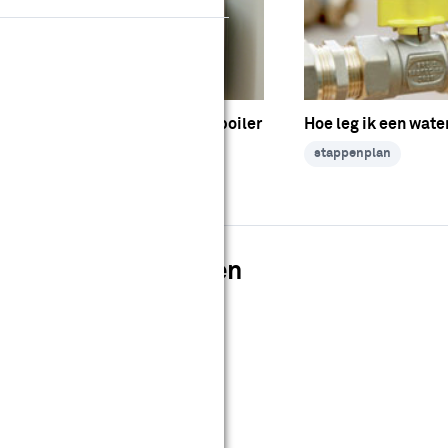
Hoe sluit ik een close-in boiler
Hoe leg ik een wate
aan?
stappenplan
stappenplan
pareren van leidingen