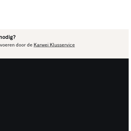
 nodig?
itvoeren door de
Karwei Klusservice