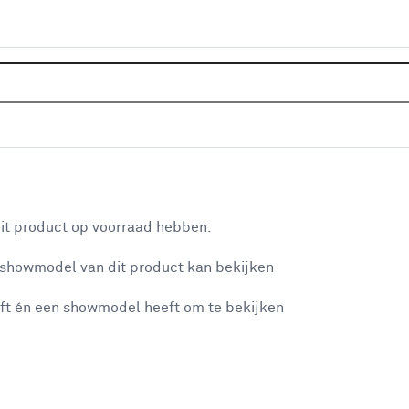
Home
Klusadvies
Alles over lei
Alles over leiding
aan je winkelwagen
it product op voorraad hebben.
Wil jij leidingen aansluiten of repa
Hieronder vind je al onze klustips d
n je winkelwagen:
 showmodel van dit product kan bekijken
boiler aansluiten.
ft én een showmodel heeft om te bekijken
Advies over het aa
misgegaan...