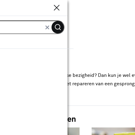
Sluiten
Sluiten
dingen
en
reren maar is dit niet je dagelijkse bezigheid? Dan kun je wel 
ie over leidingwerk gaan. Van het repareren van een gespronge
nsluiten van leidingen