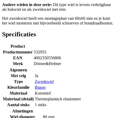
Andere wielen in deze serie:
Dit type wiel is tevens verkrijgbaar
als bokwiel en als zwenkwiel met rem.
Het zwenkwiel heeft een montageplaat van 60x60 mm en je kunt
het wiel monteren met bijvoorbeeld schroeven of houtdraadbouten.
Specificaties
Product
Productnummer
532955
EAN
4002350556806
Merk
Dörner&Helmer
Algemeen
Met velg
Ja
Type
Zwenkwiel
Kleurfamilie
Blauw
Materiaal
Kunststof
Materiaal (detail)
Thermoplastisch elastomeer
Aantal stuks
1 stuks
Afmetingen
Wiel diameter
80 mm