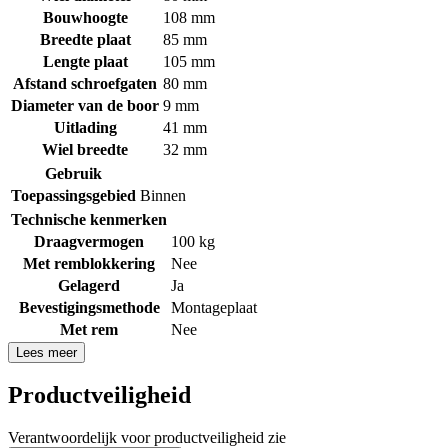
Bouwhoogte
108 mm
Breedte plaat
85 mm
Lengte plaat
105 mm
Afstand schroefgaten
80 mm
Diameter van de boor
9 mm
Uitlading
41 mm
Wiel breedte
32 mm
Gebruik
Toepassingsgebied
Binnen
Technische kenmerken
Draagvermogen
100 kg
Met remblokkering
Nee
Gelagerd
Ja
Bevestigingsmethode
Montageplaat
Met rem
Nee
Lees meer
Productveiligheid
Verantwoordelijk voor productveiligheid zie