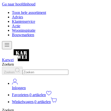
Ga naar hoofdinhoud
Toon hele assortiment
Advies
Klantenservice
Actie
Wooninspiratie
Bouwmarkten
Karwei
Zoeken
Zoeken
Inloggen
Favorieten
,
0 artikelen
Winkelwagen
,
0 artikelen
Zoeken