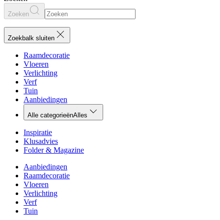
Zoeken
Zoekbalk sluiten
Raamdecoratie
Vloeren
Verlichting
Verf
Tuin
Aanbiedingen
Alle categorieën
Alles
Inspiratie
Klusadvies
Folder & Magazine
Aanbiedingen
Raamdecoratie
Vloeren
Verlichting
Verf
Tuin