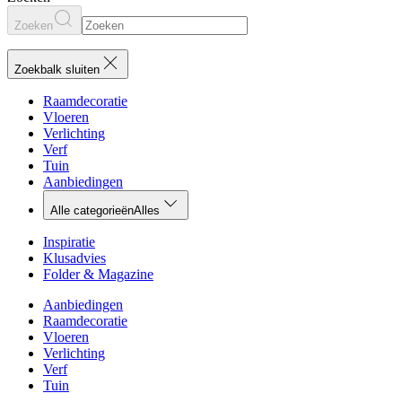
Zoeken
Zoekbalk sluiten
Raamdecoratie
Vloeren
Verlichting
Verf
Tuin
Aanbiedingen
Alle categorieën
Alles
Inspiratie
Klusadvies
Folder & Magazine
Aanbiedingen
Raamdecoratie
Vloeren
Verlichting
Verf
Tuin