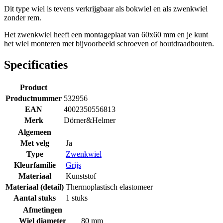
Dit type wiel is tevens verkrijgbaar als bokwiel en als zwenkwiel
zonder rem.
Het zwenkwiel heeft een montageplaat van 60x60 mm en je kunt
het wiel monteren met bijvoorbeeld schroeven of houtdraadbouten.
Specificaties
Product
Productnummer
532956
EAN
4002350556813
Merk
Dörner&Helmer
Algemeen
Met velg
Ja
Type
Zwenkwiel
Kleurfamilie
Grijs
Materiaal
Kunststof
Materiaal (detail)
Thermoplastisch elastomeer
Aantal stuks
1 stuks
Afmetingen
Wiel diameter
80 mm