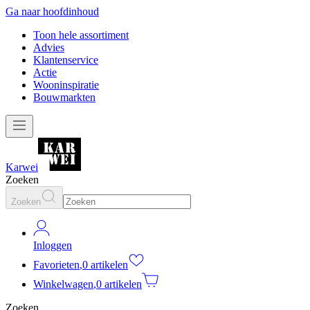
Ga naar hoofdinhoud
Toon hele assortiment
Advies
Klantenservice
Actie
Wooninspiratie
Bouwmarkten
Karwei
Zoeken
Zoeken
Inloggen
Favorieten
,
0 artikelen
Winkelwagen
,
0 artikelen
Zoeken