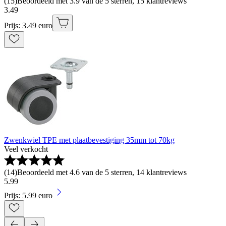
(
15
)
Beoordeeld met 3.9 van de 5 sterren, 15 klantreviews
3
.
49
Prijs: 3.49 euro
Zwenkwiel TPE met plaatbevestiging 35mm tot 70kg
Veel verkocht
(
14
)
Beoordeeld met 4.6 van de 5 sterren, 14 klantreviews
5
.
99
Prijs: 5.99 euro