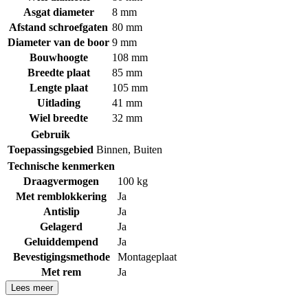
Asgat diameter
8 mm
Afstand schroefgaten
80 mm
Diameter van de boor
9 mm
Bouwhoogte
108 mm
Breedte plaat
85 mm
Lengte plaat
105 mm
Uitlading
41 mm
Wiel breedte
32 mm
Gebruik
Toepassingsgebied
Binnen
,
Buiten
Technische kenmerken
Draagvermogen
100 kg
Met remblokkering
Ja
Antislip
Ja
Gelagerd
Ja
Geluiddempend
Ja
Bevestigingsmethode
Montageplaat
Met rem
Ja
Lees meer