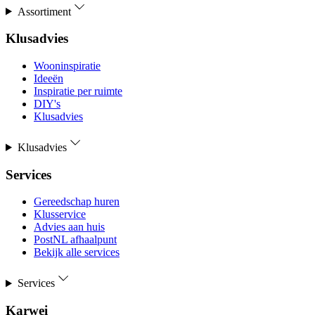
Assortiment
Klusadvies
Wooninspiratie
Ideeën
Inspiratie per ruimte
DIY's
Klusadvies
Klusadvies
Services
Gereedschap huren
Klusservice
Advies aan huis
PostNL afhaalpunt
Bekijk alle services
Services
Karwei