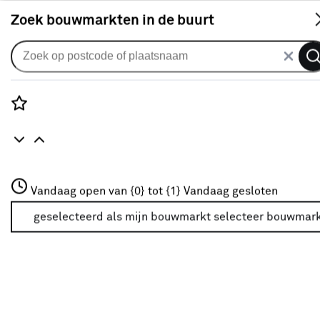
S
Zoek bouwmarkten in de buurt
Zonnescherm doeken
Zonneschermdoek streep
groen/crème (kleurnr. 8614) op
Rozenstraat 3
Vandaag open van {0} tot {1}
maat
Vandaag gesloten
3772JH Amersfoort
+31 01234567
geselecteerd als mijn bouwmarkt
selecteer bouwmar
0
klantreview
review
Meer over deze bouwmarkt