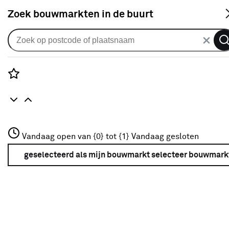
S
Zoek bouwmarkten in de buurt
Zonnescherm doeken
Zonneschermdoek streep
grijs/groen (kleurnr. 320976) op
Rozenstraat 3
Vandaag open van {0} tot {1}
maat
Vandaag gesloten
3772JH Amersfoort
+31 01234567
geselecteerd als mijn bouwmarkt
selecteer bouwmark
1
klantreview
review
4.0
1
5
1
1
Meer over deze bouwmarkt