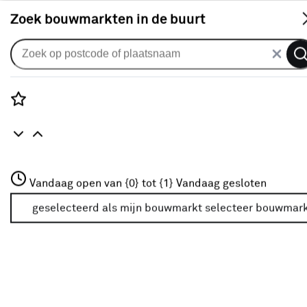
S
Zoek bouwmarkten in de buurt
Zonnescherm doeken
Zonneschermdoek streep bruin
(kleurnr. D306) op maat
Rozenstraat 3
Vandaag open van {0} tot {1}
Vandaag gesloten
0
klantreview
review
3772JH Amersfoort
+31 01234567
geselecteerd als mijn bouwmarkt
selecteer bouwmar
Meer over deze bouwmarkt