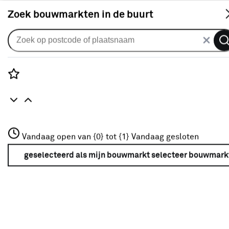
S
Zoek bouwmarkten in de buurt
Zonnescherm doeken
Zonneschermdoek effen bruin
(kleurnr. 7559) op maat
Rozenstraat 3
Vandaag open van {0} tot {1}
Vandaag gesloten
0
klantreview
review
3772JH Amersfoort
+31 01234567
geselecteerd als mijn bouwmarkt
selecteer bouwmark
Meer over deze bouwmarkt