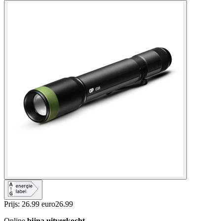
Prijs: 26.99 euro
26
.
99
Online
bijna uitverkocht