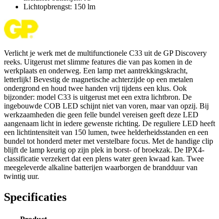
Lichtopbrengst: 150 lm
Verlicht je werk met de multifunctionele C33 uit de GP Discovery
reeks. Uitgerust met slimme features die van pas komen in de
werkplaats en onderweg. Een lamp met aantrekkingskracht,
letterlijk! Bevestig de magnetische achterzijde op een metalen
ondergrond en houd twee handen vrij tijdens een klus. Ook
bijzonder: model C33 is uitgerust met een extra lichtbron. De
ingebouwde COB LED schijnt niet van voren, maar van opzij. Bij
werkzaamheden die geen felle bundel vereisen geeft deze LED
aangenaam licht in iedere gewenste richting. De reguliere LED heeft
een lichtintensiteit van 150 lumen, twee helderheidsstanden en een
bundel tot honderd meter met verstelbare focus. Met de handige clip
blijft de lamp keurig op zijn plek in borst- of broekzak. De IPX4-
classificatie verzekert dat een plens water geen kwaad kan. Twee
meegeleverde alkaline batterijen waarborgen de brandduur van
twintig uur.
Specificaties