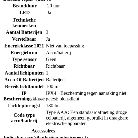
Brandduur
20 uur
LED
Ja
Technische
kenmerken
Aantal Batterijen
3
Verstelbaar
Ja
Energieklasse 2021
Niet van toepassing
Energiebron
Accu/batterij
Type sensor
Geen
Richtbaar
Richtbaar
Aantal lichtpunten
1
Accu Of Batterijen
Batterijen
Bereik lichtbundel
100 m
IP
IPX4 - Bescherming tegen aanraking niet
Beschermingsklasse
getest; plensdicht
Lichtopbrengst
180 lm
Type AAA: Een standaardafmeting droge
Code type
celbatterij, algemeen gebruikt in draagbare
accu/batterij
elektrische apparaten
Accessoires
Indicator accu's/batterijen inbegrepen
Ja