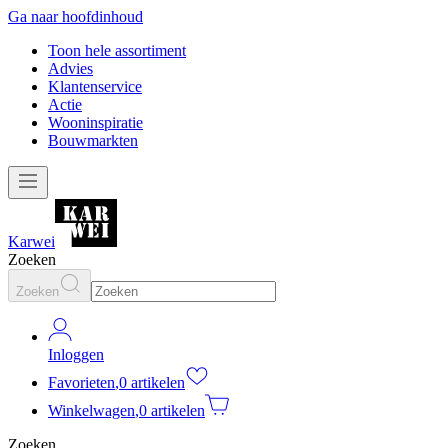
Ga naar hoofdinhoud
Toon hele assortiment
Advies
Klantenservice
Actie
Wooninspiratie
Bouwmarkten
Karwei
Zoeken
Zoeken
Inloggen
Favorieten
,
0 artikelen
Winkelwagen
,
0 artikelen
Zoeken