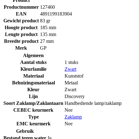
Product
Productnummer
127460
EAN
4891199183904
Gewicht product
83 gr
Hoogte product
185 mm
Lengte product
135 mm
Breedte product
27 mm
Merk
GP
Algemeen
Aantal stuks
1 stuks
Kleurfamilie
Zwart
Materiaal
Kunststof
Behuizingsmateriaal
Metaal
Kleur
Zwart
Lijn
Discovery
Soort Zaklamp/Zaklantaarn
Handbediende lamp/zaklamp
CEBEC keurmerk
Nee
Type
Zaklamp
EMC keurmerk
Nee
Gebruik
Bestand tegen water
Ja