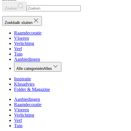
Zoeken
Zoekbalk sluiten
Raamdecoratie
Vloeren
Verlichting
Verf
Tuin
Aanbiedingen
Alle categorieën
Alles
Inspiratie
Klusadvies
Folder & Magazine
Aanbiedingen
Raamdecoratie
Vloeren
Verlichting
Verf
Tuin