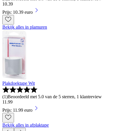
10
.
39
Prijs: 10.39 euro
Bekijk alles in plamuren
Plakdoektape Wit
(
1
)
Beoordeeld met 5.0 van de 5 sterren, 1 klantreview
11
.
99
Prijs: 11.99 euro
Bekijk alles in afplaktape