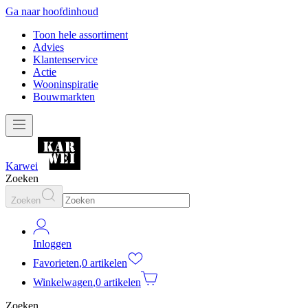
Ga naar hoofdinhoud
Toon hele assortiment
Advies
Klantenservice
Actie
Wooninspiratie
Bouwmarkten
Karwei
Zoeken
Zoeken
Inloggen
Favorieten
,
0 artikelen
Winkelwagen
,
0 artikelen
Zoeken