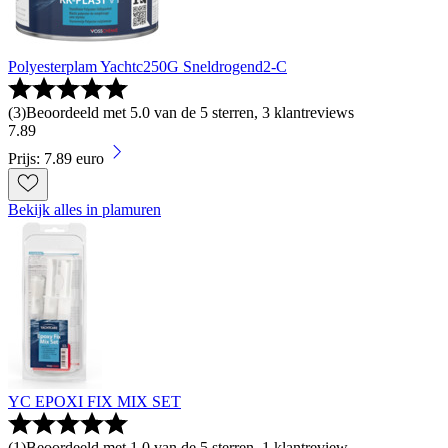
Polyesterplam Yachtc250G Sneldrogend2-C
(
3
)
Beoordeeld met 5.0 van de 5 sterren, 3 klantreviews
7
.
89
Prijs: 7.89 euro
Bekijk alles in plamuren
YC EPOXI FIX MIX SET
(
1
)
Beoordeeld met 1.0 van de 5 sterren, 1 klantreview