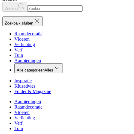
Zoeken
Zoekbalk sluiten
Raamdecoratie
Vloeren
Verlichting
Verf
Tuin
Aanbiedingen
Alle categorieën
Alles
Inspiratie
Klusadvies
Folder & Magazine
Aanbiedingen
Raamdecoratie
Vloeren
Verlichting
Verf
Tuin