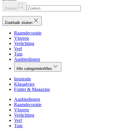
Zoeken
Zoekbalk sluiten
Raamdecoratie
Vloeren
Verlichting
Verf
Tuin
Aanbiedingen
Alle categorieën
Alles
Inspiratie
Klusadvies
Folder & Magazine
Aanbiedingen
Raamdecoratie
Vloeren
Verlichting
Verf
Tuin