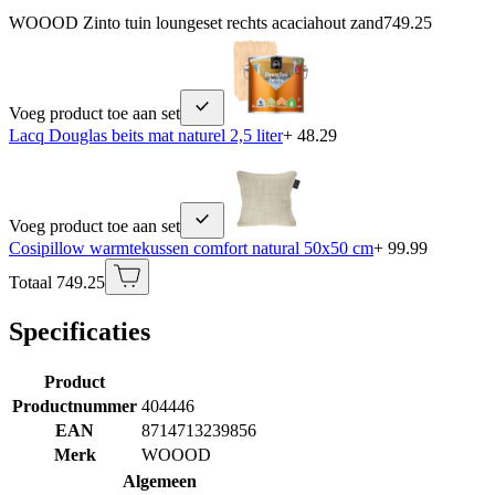
WOOOD Zinto tuin loungeset rechts acaciahout zand
749.25
Voeg product toe aan set
Lacq Douglas beits mat naturel 2,5 liter
+ 48.29
Voeg product toe aan set
Cosipillow warmtekussen comfort natural 50x50 cm
+ 99.99
Totaal 749.25
Specificaties
Product
Productnummer
404446
EAN
8714713239856
Merk
WOOOD
Algemeen