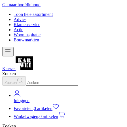
Ga naar hoofdinhoud
Toon hele assortiment
Advies
Klantenservice
Actie
Wooninspiratie
Bouwmarkten
Karwei
Zoeken
Zoeken
Inloggen
Favorieten
,
0 artikelen
Winkelwagen
,
0 artikelen
Zoeken