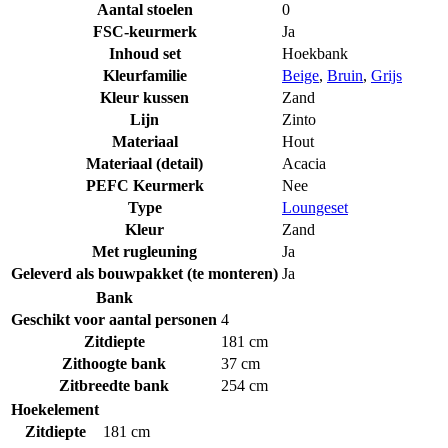
Aantal stoelen
0
FSC-keurmerk
Ja
Inhoud set
Hoekbank
Kleurfamilie
Beige
,
Bruin
,
Grijs
Kleur kussen
Zand
Lijn
Zinto
Materiaal
Hout
Materiaal (detail)
Acacia
PEFC Keurmerk
Nee
Type
Loungeset
Kleur
Zand
Met rugleuning
Ja
Geleverd als bouwpakket (te monteren)
Ja
Bank
Geschikt voor aantal personen
4
Zitdiepte
181 cm
Zithoogte bank
37 cm
Zitbreedte bank
254 cm
Hoekelement
Zitdiepte
181 cm