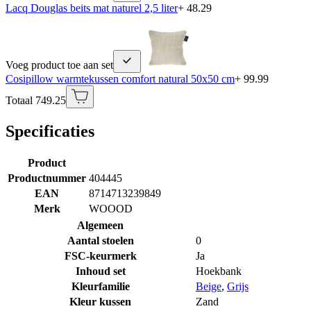
Lacq Douglas beits mat naturel 2,5 liter
+ 48.29
Voeg product toe aan set
Cosipillow warmtekussen comfort natural 50x50 cm
+ 99.99
Totaal 749.25
Specificaties
Product
Productnummer
404445
EAN
8714713239849
Merk
WOOOD
Algemeen
Aantal stoelen
0
FSC-keurmerk
Ja
Inhoud set
Hoekbank
Kleurfamilie
Beige
,
Grijs
Kleur kussen
Zand