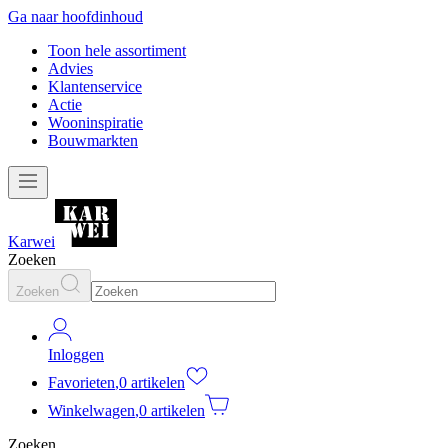
Ga naar hoofdinhoud
Toon hele assortiment
Advies
Klantenservice
Actie
Wooninspiratie
Bouwmarkten
Karwei
Zoeken
Zoeken
Inloggen
Favorieten
,
0 artikelen
Winkelwagen
,
0 artikelen
Zoeken