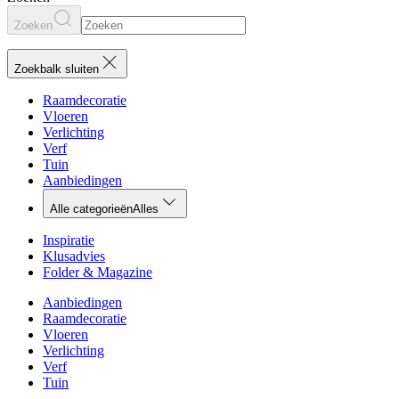
Zoeken
Zoekbalk sluiten
Raamdecoratie
Vloeren
Verlichting
Verf
Tuin
Aanbiedingen
Alle categorieën
Alles
Inspiratie
Klusadvies
Folder & Magazine
Aanbiedingen
Raamdecoratie
Vloeren
Verlichting
Verf
Tuin