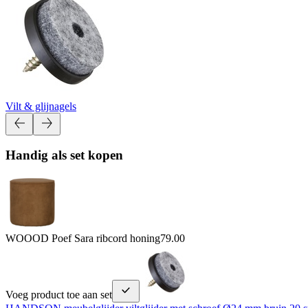
Vilt & glijnagels
Handig als set kopen
WOOOD Poef Sara ribcord honing
79.00
Voeg product toe aan set