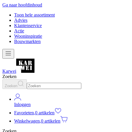
Ga naar hoofdinhoud
Toon hele assortiment
Advies
Klantenservice
Actie
Wooninspiratie
Bouwmarkten
Karwei
Zoeken
Zoeken
Inloggen
Favorieten
,
0 artikelen
Winkelwagen
,
0 artikelen
Zoeken